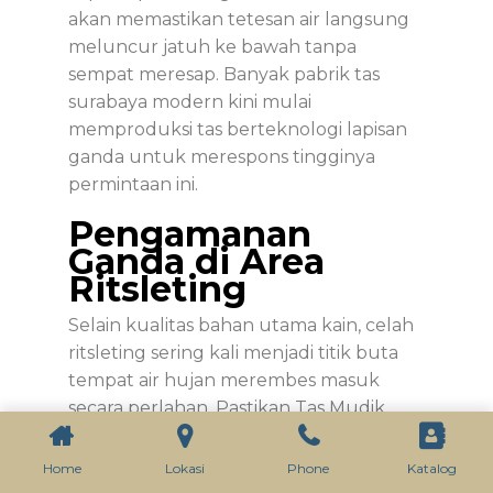
akan memastikan tetesan air langsung
meluncur jatuh ke bawah tanpa
sempat meresap. Banyak
pabrik tas
surabaya
modern kini mulai
memproduksi tas berteknologi lapisan
ganda untuk merespons tingginya
permintaan ini.
Pengamanan
Ganda di Area
Ritsleting
Selain kualitas bahan utama kain, celah
ritsleting sering kali menjadi titik buta
tempat air hujan merembes masuk
secara perlahan. Pastikan
Tas Mudik
Lebaran
Anda memiliki fitur penutup
ritsleting atau
zipper flap
yang tertutup
Home
Lokasi
Phone
Katalog
rapat. Fitur sederhana ini terbukti