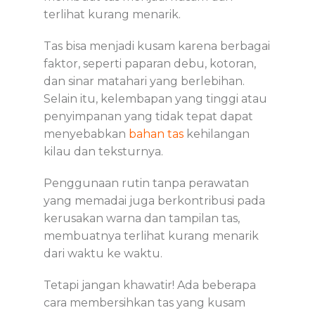
terlihat kurang menarik.
Tas bisa menjadi kusam karena berbagai
faktor, seperti paparan debu, kotoran,
dan sinar matahari yang berlebihan.
Selain itu, kelembapan yang tinggi atau
penyimpanan yang tidak tepat dapat
menyebabkan
bahan tas
kehilangan
kilau dan teksturnya.
Penggunaan rutin tanpa perawatan
yang memadai juga berkontribusi pada
kerusakan warna dan tampilan tas,
membuatnya terlihat kurang menarik
dari waktu ke waktu.
Tetapi jangan khawatir! Ada beberapa
cara membersihkan tas yang kusam