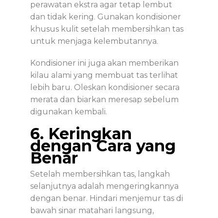
perawatan ekstra agar tetap lembut
dan tidak kering. Gunakan kondisioner
khusus kulit setelah membersihkan tas
untuk menjaga kelembutannya.
Kondisioner ini juga akan memberikan
kilau alami yang membuat tas terlihat
lebih baru. Oleskan kondisioner secara
merata dan biarkan meresap sebelum
digunakan kembali.
6. Keringkan
dengan Cara yang
Benar
Setelah membersihkan tas, langkah
selanjutnya adalah mengeringkannya
dengan benar. Hindari menjemur tas di
bawah sinar matahari langsung,