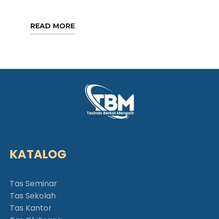
READ MORE
KATALOG
Tas Seminar
Tas Sekolah
Tas Kantor