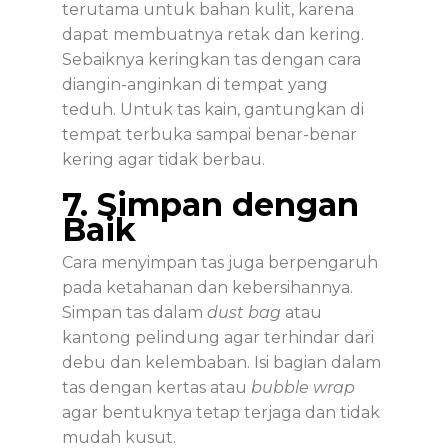
terutama untuk bahan kulit, karena
dapat membuatnya retak dan kering.
Sebaiknya keringkan tas dengan cara
diangin-anginkan di tempat yang
teduh. Untuk tas kain, gantungkan di
tempat terbuka sampai benar-benar
kering agar tidak berbau.
7. Simpan dengan
Baik
Cara menyimpan tas juga berpengaruh
pada ketahanan dan kebersihannya.
Simpan tas dalam
dust bag
atau
kantong pelindung agar terhindar dari
debu dan kelembaban. Isi bagian dalam
tas dengan kertas atau
bubble wrap
agar bentuknya tetap terjaga dan tidak
mudah kusut.