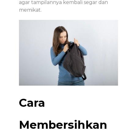
agar tampilannya kembali segar dan
memikat.
Cara
Membersihkan