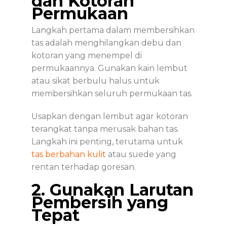
dan Kotoran
Permukaan
Langkah pertama dalam membersihkan
tas adalah menghilangkan debu dan
kotoran yang menempel di
permukaannya. Gunakan kain lembut
atau sikat berbulu halus untuk
membersihkan seluruh permukaan tas.
Usapkan dengan lembut agar kotoran
terangkat tanpa merusak bahan tas.
Langkah ini penting, terutama untuk
tas berbahan kulit
atau suede yang
rentan terhadap goresan.
2. Gunakan Larutan
Pembersih yang
Tepat