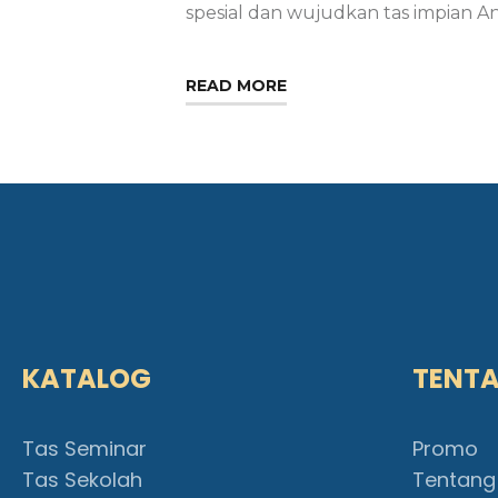
spesial dan wujudkan tas impian A
READ MORE
KATALOG
TENT
Tas Seminar
Promo
Tas Sekolah
Tentang