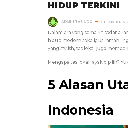
HIDUP TERKINI
ADMIN TASINDO
DECEMBER 3, 
Dalam era yang semakin sadar aka
hidup modern sekaligus ramah ling
yang stylish, tas lokal juga membe
Mengapa tas lokal layak dipilih? Y
5 Alasan Ut
Indonesia