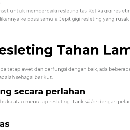
t
 untuk memperbaiki resleting tas. Ketika gigi resletin
nnya ke posisi semula. Jepit gigi resleting yang rusak
Resleting Tahan La
da tetap awet dan berfungsi dengan baik, ada beberap
adalah sebagai berikut.
ing secara perlahan
buka atau menutup resleting. Tarik
slider
dengan pelan 
as