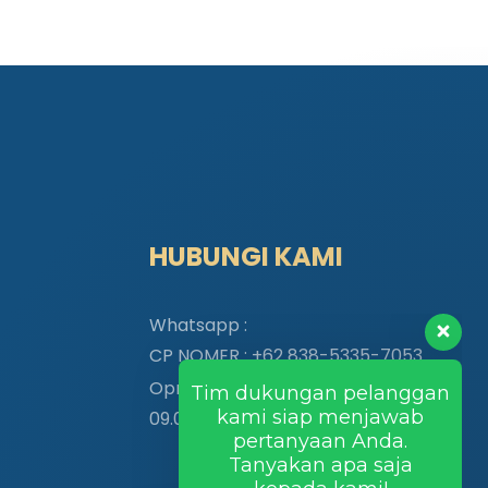
Tim dukungan pelanggan
HUBUNGI KAMI
kami siap menjawab
pertanyaan Anda.
Tanyakan apa saja
Whatsapp :
kepada kami!
CP NOMER :
+62 838-5335-7053
Oprasiona :
Hi, ada yang bisa saya
bantu?
09.00 – 17.00 WIB