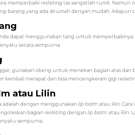
ra memperbaiki resleting tas sangatlah rumit. Namun 
rang-barang yang ada dirumah dengan mudah. Adapun ca
Tang
i, Anda dapat menggunakan tang untuk memperbaikinya. Je
menyatu secara sempurna.
g
onggar, gunakan obeng untuk menekan bagian atas dan baw
der
kembali merapat dan bisa mencengkeram gigi resleti
m atau Lilin
oba adalah dengan menggunakan
lip balm
atau lilin. Ca
engoleskan bagian
resleting
dengan
lip balm
atau lilin.
menyatu sempurna.