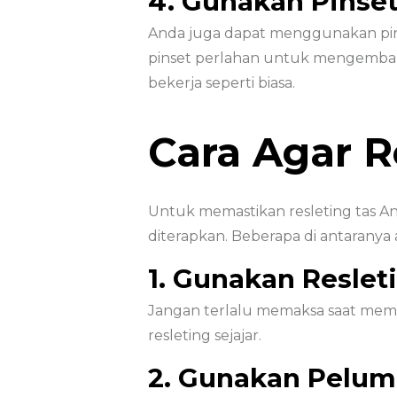
4. Gunakan Pinse
Anda juga dapat menggunakan pinset
pinset perlahan untuk mengembalika
bekerja seperti biasa.
Cara Agar 
Untuk memastikan resleting tas An
diterapkan. Beberapa di antaranya 
1. Gunakan Reslet
Jangan terlalu memaksa saat mem
resleting sejajar.
2. Gunakan Pelum