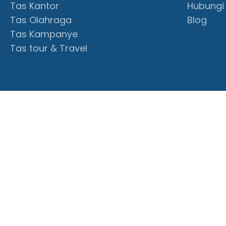
Tas Kantor
Hubungi
Tas Olahraga
Blog
Tas Kampanye
Tas tour & Travel