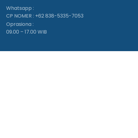
Whatsapp :
CP NOMER :
+62 838-5335-7053
Oprasiona :
09.00 – 17.00 WIB