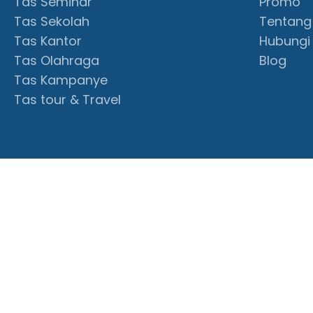
Tas Seminar
Promo
Tas Sekolah
Tentang
Tas Kantor
Hubungi
Tas Olahraga
Blog
Tas Kampanye
Tas tour & Travel