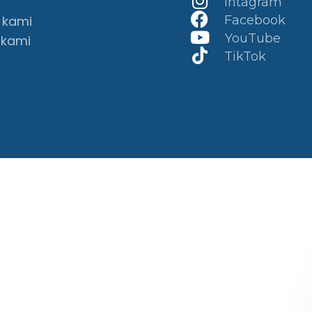
Intagram
 kami
Facebook
YouTube
 kami
TikTok