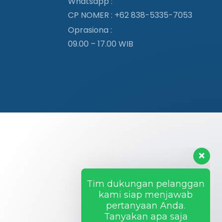
Whatsapp :
CP NOMER :
+62 838-5335-7053
Oprasiona :
09.00 – 17.00 WIB
Tim dukungan pelanggan
kami siap menjawab
pertanyaan Anda.
Tanyakan apa saja
kepada kami!
Hi, ada yang bisa saya
bantu?