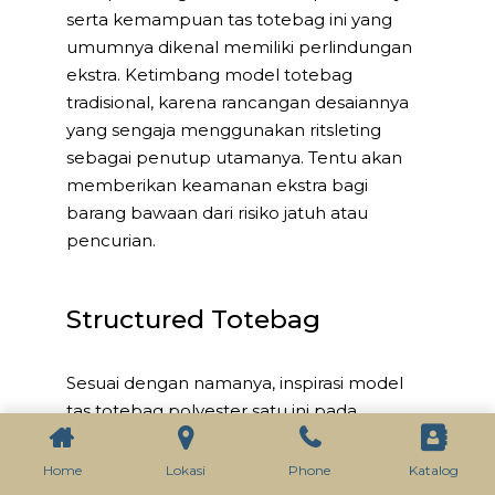
serta kemampuan tas totebag ini yang
umumnya dikenal memiliki perlindungan
ekstra. Ketimbang model totebag
tradisional, karena rancangan desaiannya
yang sengaja menggunakan ritsleting
sebagai penutup utamanya. Tentu akan
memberikan keamanan ekstra bagi
barang bawaan dari risiko jatuh atau
pencurian.
Structured Totebag
Sesuai dengan namanya, inspirasi model
tas totebag polyester satu ini pada
dasarnya memang adalah jenis tas yang.
Secara khusus sengaja dirancang
Home
Lokasi
Phone
Katalog
menggunakan struktur konstruksi kokoh.