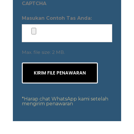
CAPTCHA
Masukan Contoh Tas Anda:
Max. file size: 2 MB.
*Harap chat WhatsApp kami setelah
mengirim penawaran