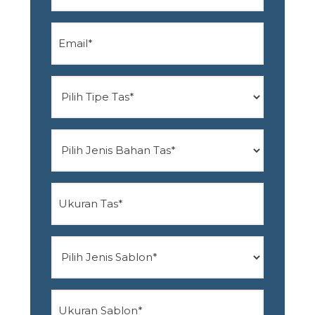
(Required)
Email
(Required)
Pilih
Tipe
Tas
Pilih
(Required)
Jenis
Bahan
Tas
Ukuran
Tas
(Required)
(Required)
Pilih
Jenis
Sablon
Ukuran
(Required)