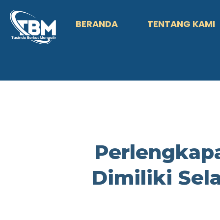
BERANDA
TENTANG KAMI
Perlengkapa
Dimiliki Sel