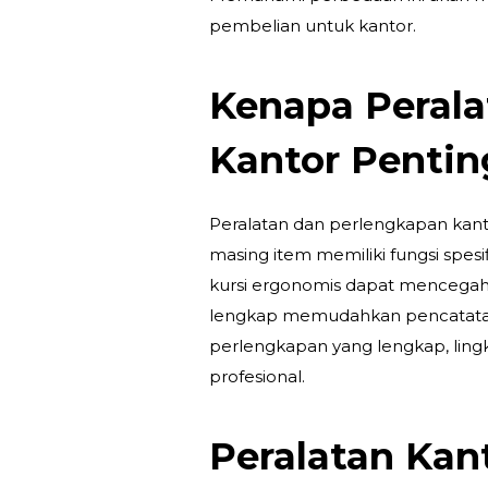
pembelian untuk kantor.
Kenapa Perala
Kantor Pentin
Peralatan dan perlengkapan kant
masing item memiliki fungsi spes
kursi ergonomis dapat mencegah 
lengkap memudahkan pencatatan
perlengkapan yang lengkap, ling
profesional.
Peralatan Kan