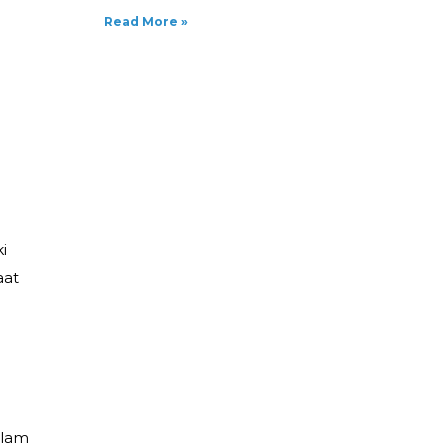
Read More »
i
aat
alam