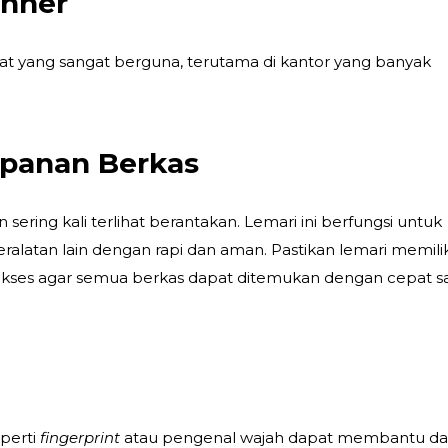
anner
lat yang sangat berguna, terutama di kantor yang banyak
mpanan Berkas
ering kali terlihat berantakan. Lemari ini berfungsi untuk
alatan lain dengan rapi dan aman. Pastikan lemari memilik
kses agar semua berkas dapat ditemukan dengan cepat s
perti
fingerprint
atau pengenal wajah dapat membantu d