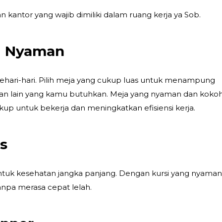
tan kantor yang wajib dimiliki dalam ruang kerja ya Sob.
ng Nyaman
s sehari-hari. Pilih meja yang cukup luas untuk menampung
an lain yang kamu butuhkan. Meja yang nyaman dan koko
p untuk bekerja dan meningkatkan efisiensi kerja.
is
 untuk kesehatan jangka panjang. Dengan kursi yang nyaman
anpa merasa cepat lelah.