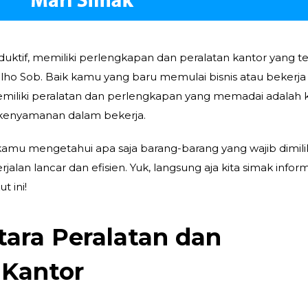
uktif, memiliki perlengkapan dan peralatan kantor yang t
lho Sob. Baik kamu yang baru memulai bisnis atau bekerja 
emiliki peralatan dan perlengkapan yang memadai adalah 
n kenyamanan dalam bekerja.
u kamu mengetahui apa saja barang-barang yang wajib dimilik
erjalan lancar dan efisien. Yuk, langsung aja kita simak infor
 ini!
ara Peralatan dan
 Kantor