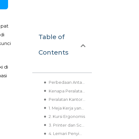
epat
di
Table of
kunci
Contents
i di
masi
Perbedaan Antara Peralatan dan Perlengkapan Kantor
Kenapa Peralatan dan Perlengkapan Kantor Penting?
Peralatan Kantor yang Wajib Dimiliki
1. Meja Kerja yang Nyaman
2. Kursi Ergonomis
3. Printer dan Scanner
4. Lemari Penyimpanan Berkas