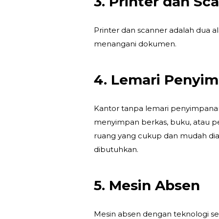
3. Printer dan Sc
Printer dan scanner adalah dua a
menangani dokumen.
4. Lemari Penyi
Kantor tanpa lemari penyimpanan s
menyimpan berkas, buku, atau per
ruang yang cukup dan mudah dia
dibutuhkan.
5. Mesin Absen
Mesin absen dengan teknologi se