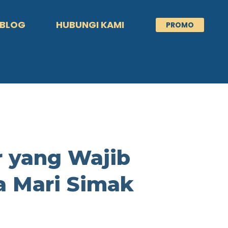
BLOG
HUBUNGI KAMI
PROMO
r yang Wajib
ja Mari Simak