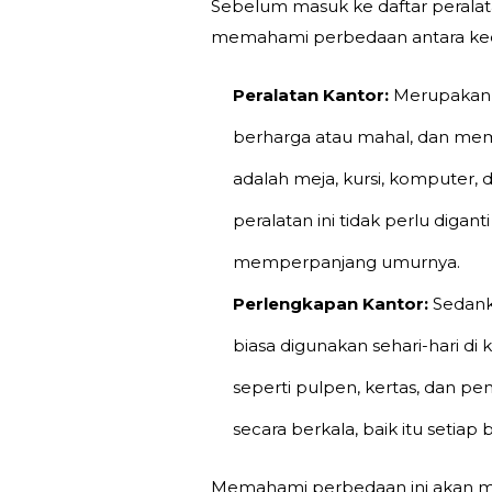
Sebelum masuk ke daftar peralat
memahami perbedaan antara ke
Peralatan Kantor:
Merupakan b
berharga atau mahal, dan me
adalah meja, kursi, komputer, 
peralatan ini tidak perlu diga
memperpanjang umurnya.
Perlengkapan Kantor:
Sedank
biasa digunakan sehari-hari di 
seperti pulpen, kertas, dan pen
secara berkala, baik itu setiap 
Memahami perbedaan ini akan m