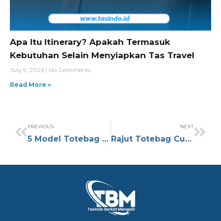
Apa Itu Itinerary? Apakah Termasuk
Kebutuhan Selain Menyiapkan Tas Travel
July 9, 2026
No Comments
Read More »
PREVIOUS
NEXT
5 Model Totebag Printing Terbaik untuk Kebutuhan Promosi
Rajut Totebag Custom Minimalis untuk Event, Gift, dan Hampers