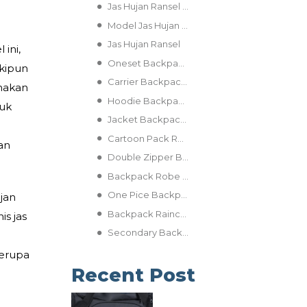
Jas Hujan Ransel Terbaik
Model Jas Hujan Tas Ransel
Jas Hujan Ransel
ini,
Oneset Backpack Raincoat
skipun
Carrier Backpack Raincoat
unakan
Hoodie Backpack Cover
tuk
Jacket Backpack Raincoat
Cartoon Pack Raincoat
an
Double Zipper Backpack Raincoat
Backpack Robe Raincoat
One Pice Backpack Raincoat
ujan
Backpack Raincover
is jas
Secondary Backpack Cover
berupa
Recent Post