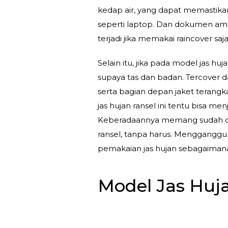
kedap air, yang dapat memastikan
seperti laptop. Dan dokumen ama
terjadi jika memakai raincover saja
Selain itu, jika pada model jas 
supaya tas dan badan. Tercover d
serta bagian depan jaket terang
jas hujan ransel ini tentu bisa me
Keberadaannya memang sudah dis
ransel, tanpa harus. Menggang
pemakaian jas hujan sebagaimana
Model Jas Huj