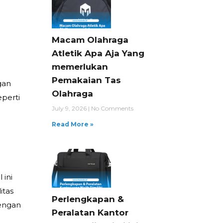
Macam Olahraga
Atletik Apa Aja Yang
memerlukan
Pemakaian Tas
gan
Olahraga
eperti
July 9, 2026
No Comments
Read More »
 ini
itas
Perlengkapan &
dengan
Peralatan Kantor