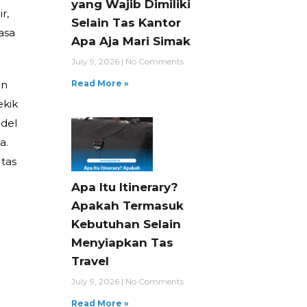
yang Wajib Dimiliki
r,
Selain Tas Kantor
asa
Apa Aja Mari Simak
July 9, 2026
No Comments
an
Read More »
ekik
odel
a.
tas
Apa Itu Itinerary?
Apakah Termasuk
Kebutuhan Selain
Menyiapkan Tas
Travel
July 9, 2026
No Comments
Read More »