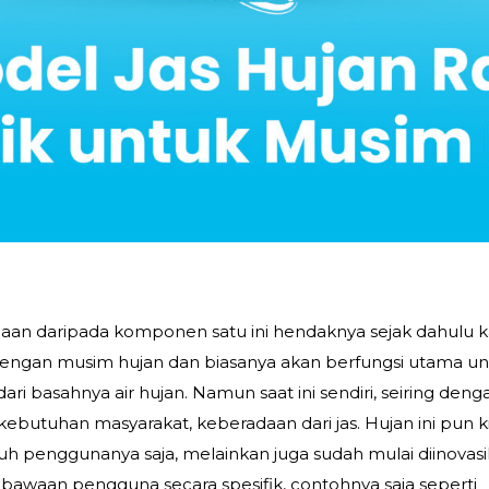
an daripada komponen satu ini hendaknya sejak dahulu k
dengan musim hujan dan biasanya akan berfungsi utama u
i basahnya air hujan. Namun saat ini sendiri, seiring deng
butuhan masyarakat, keberadaan dari jas. Hujan ini pun ki
uh penggunanya saja, melainkan juga sudah mulai diinovas
bawaan pengguna secara spesifik, contohnya saja seperti