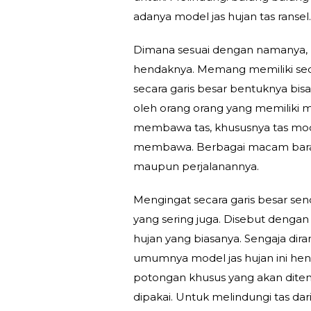
adanya model jas hujan tas ransel
Dimana sesuai dengan namanya, keb
hendaknya. Memang memiliki sed
secara garis besar bentuknya bis
oleh orang orang yang memiliki mo
membawa tas, khususnya tas mo
membawa. Berbagai macam barang
maupun perjalanannya.
Mengingat secara garis besar send
yang sering juga. Disebut dengan 
hujan yang biasanya. Sengaja dira
umumnya model jas hujan ini hend
potongan khusus yang akan dite
dipakai. Untuk melindungi tas da