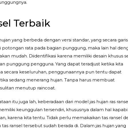
punggungnya.
el Terbaik
hujan yang berbeda dengan versi standar, yang secara garis
i potongan rata pada bagian punggung, maka lain hal den
 akan mudah. Diidentifikasi karena memiliki desain khusus s
ian punggung pengguna. Yang dapat teradjust ketika kita
ga secara keseluruhan, penggunaannya pun tentu dapat
 ketika sedang menerang hujan. Tanpa harus membuat
ulitan menutup raincoat.
an itu juga lah, keberadaan dari model jas hujan ras ransel
iliki keunggulan tersendiri, khususnya dalam hal kapabil
tisan, karena kita tentu. Tidak perlu memakaikan tas ransel 
tas ransel tersebut sudah berada di. Dalam jas hujan yang