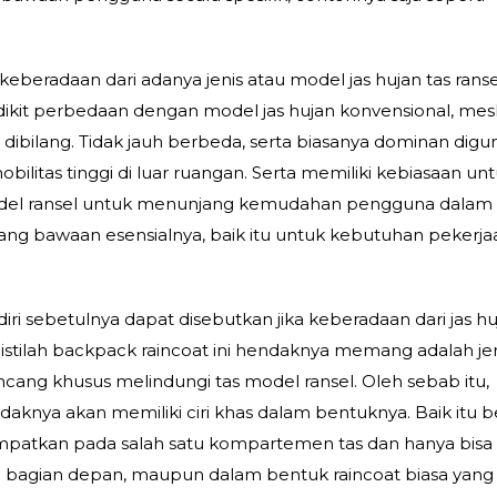
.
eradaan dari adanya jenis atau model jas hujan tas ransel 
ikit perbedaan dengan model jas hujan konvensional, me
a dibilang. Tidak jauh berbeda, serta biasanya dominan dig
bilitas tinggi di luar ruangan. Serta memiliki kebiasaan un
del ransel untuk menunjang kemudahan pengguna dalam
 bawaan esensialnya, baik itu untuk kebutuhan pekerja
iri sebetulnya dapat disebutkan jika keberadaan dari jas h
istilah backpack raincoat ini hendaknya memang adalah jen
ncang khusus melindungi tas model ransel. Oleh sebab itu,
aknya akan memiliki ciri khas dalam bentuknya. Baik itu 
mpatkan pada salah satu kompartemen tas dan hanya bisa
ri bagian depan, maupun dalam bentuk raincoat biasa yang