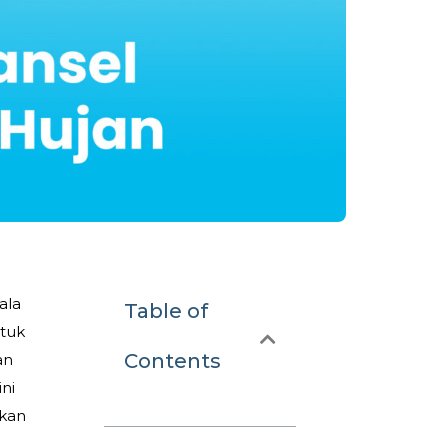
ala
Table of
ntuk
Contents
an
ni
ikan