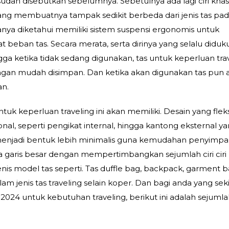
udah disebutkan sebelumnya. Sebetulnya ada lagi ciri kha
yang membuatnya tampak sedikit berbeda dari jenis tas pa
anya diketahui memiliki sistem suspensi ergonomis untuk
beban tas. Secara merata, serta dirinya yang selalu didu
hingga ketika tidak sedang digunakan, tas untuk keperluan tra
gan mudah disimpan. Dan ketika akan digunakan tas pun 
an.
tuk keperluan traveling ini akan memiliki. Desain yang flek
onal, seperti pengikat internal, hingga kantong eksternal ya
enjadi bentuk lebih minimalis guna kemudahan penyimp
 garis besar dengan mempertimbangkan sejumlah ciri ciri
jenis model tas seperti. Tas duffle bag, backpack, garment 
am jenis tas traveling selain koper. Dan bagi anda yang sek
 2024 untuk kebutuhan traveling, berikut ini adalah sejuml