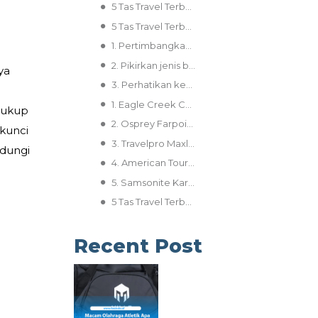
5 Tas Travel Terbaik dengan Kapasitas Besar dan Desain Praktis
5 Tas Travel Terbaik dengan Kapasitas Besar dan Desain Praktis
1. Pertimbangkan lama perjalanan dan tujuan wisata:
2. Pikirkan jenis barang bawaan Anda:
ya
3. Perhatikan kenyamanan:
1. Eagle Creek Cargo Hauler 130L Wheeled Duffle Bag
cukup
2. Osprey Farpoint Wheeled Travel Carry-On
 kunci
3. Travelpro Maxlite 5 Drop-Bottom Weekender
ndungi
4. American Tourister Urban Track Large Wheeled Duffel
5. Samsonite Karissa 3 Spinner 45 Antm
5 Tas Travel Terbaik dengan Kapasitas Besar dan Desain Praktis
Recent Post