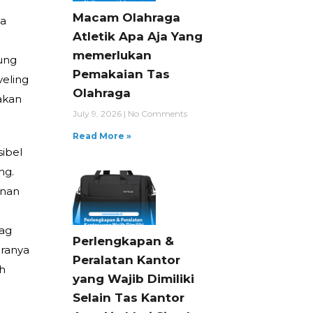
s
Macam Olahraga
da
Atletik Apa Aja Yang
memerlukan
kung
Pemakaian Tas
veling
Olahraga
akan
July 9, 2026
No Comments
Read More »
sibel
ng.
anan
bag
Perlengkapan &
iranya
Peralatan Kantor
ah
yang Wajib Dimiliki
Selain Tas Kantor