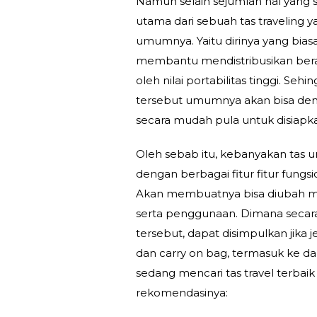
Namun selain sejumlah hal yang s
utama dari sebuah tas traveling 
umumnya. Yaitu dirinya yang bias
membantu mendistribusikan berat 
oleh nilai portabilitas tinggi. Se
tersebut umumnya akan bisa den
secara mudah pula untuk disiapk
Oleh sebab itu, kebanyakan tas un
dengan berbagai fitur fitur fungsi
Akan membuatnya bisa diubah m
serta penggunaan. Dimana secara
tersebut, dapat disimpulkan jika 
dan carry on bag, termasuk ke dal
sedang mencari tas travel terbaik
rekomendasinya: