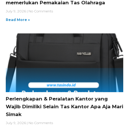
memerlukan Pemakaian Tas Olahraga
July 9, 2026
No Comments
Read More »
Perlengkapan & Peralatan Kantor yang
Wajib Dimiliki Selain Tas Kantor Apa Aja Mari
Simak
July 9, 2026
No Comments