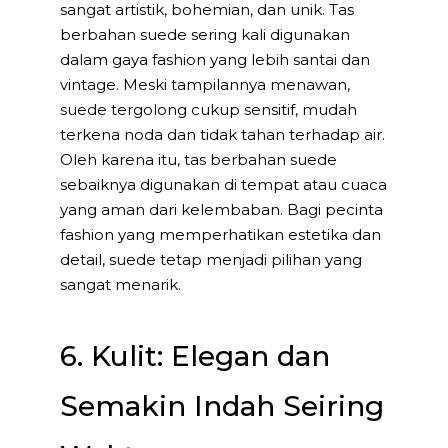
sangat artistik, bohemian, dan unik. Tas
berbahan suede sering kali digunakan
dalam gaya fashion yang lebih santai dan
vintage. Meski tampilannya menawan,
suede tergolong cukup sensitif, mudah
terkena noda dan tidak tahan terhadap air.
Oleh karena itu, tas berbahan suede
sebaiknya digunakan di tempat atau cuaca
yang aman dari kelembaban. Bagi pecinta
fashion yang memperhatikan estetika dan
detail, suede tetap menjadi pilihan yang
sangat menarik.
6. Kulit: Elegan dan
Semakin Indah Seiring