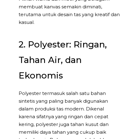
membuat kanvas semakin diminati,
terutama untuk desain tas yang kreatif dan
kasual.
2. Polyester: Ringan,
Tahan Air, dan
Ekonomis
Polyester termasuk salah satu bahan
sintetis yang paling banyak digunakan
dalam produksi tas modern. Dikenal
karena sifatnya yang ringan dan cepat
kering, polyester juga tahan kusut dan
memiliki daya tahan yang cukup baik