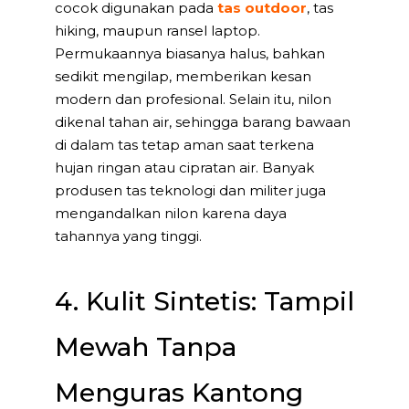
cocok digunakan pada
tas outdoor
, tas
hiking, maupun ransel laptop.
Permukaannya biasanya halus, bahkan
sedikit mengilap, memberikan kesan
modern dan profesional. Selain itu, nilon
dikenal tahan air, sehingga barang bawaan
di dalam tas tetap aman saat terkena
hujan ringan atau cipratan air. Banyak
produsen tas teknologi dan militer juga
mengandalkan nilon karena daya
tahannya yang tinggi.
4. Kulit Sintetis: Tampil
Mewah Tanpa
Menguras Kantong