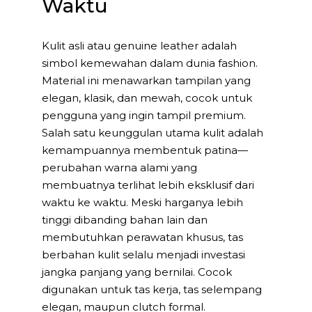
Waktu
Kulit asli atau genuine leather adalah
simbol kemewahan dalam dunia fashion.
Material ini menawarkan tampilan yang
elegan, klasik, dan mewah, cocok untuk
pengguna yang ingin tampil premium.
Salah satu keunggulan utama kulit adalah
kemampuannya membentuk patina—
perubahan warna alami yang
membuatnya terlihat lebih eksklusif dari
waktu ke waktu. Meski harganya lebih
tinggi dibanding bahan lain dan
membutuhkan perawatan khusus, tas
berbahan kulit selalu menjadi investasi
jangka panjang yang bernilai. Cocok
digunakan untuk tas kerja, tas selempang
elegan, maupun clutch formal.