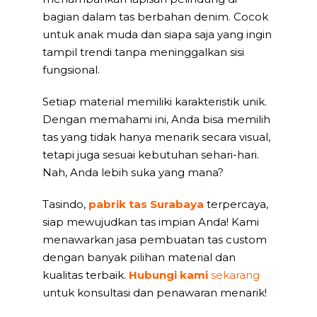
bagian dalam tas berbahan denim. Cocok
untuk anak muda dan siapa saja yang ingin
tampil trendi tanpa meninggalkan sisi
fungsional.
Setiap material memiliki karakteristik unik.
Dengan memahami ini, Anda bisa memilih
tas yang tidak hanya menarik secara visual,
tetapi juga sesuai kebutuhan sehari-hari.
Nah, Anda lebih suka yang mana?
Tasindo,
pabrik tas Surabaya
terpercaya,
siap mewujudkan tas impian Anda! Kami
menawarkan jasa pembuatan tas custom
dengan banyak pilihan material dan
kualitas terbaik.
Hubungi kami
sekarang
untuk konsultasi dan penawaran menarik!