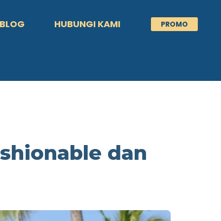
BLOG
HUBUNGI KAMI
PROMO
ashionable dan