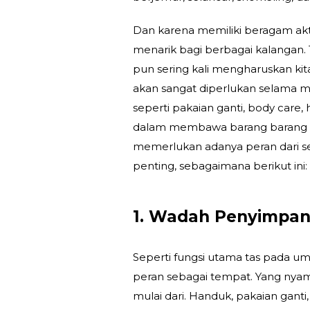
Dan karena memiliki beragam akti
menarik bagi berbagai kalangan. 
pun sering kali mengharuskan k
akan sangat diperlukan selama men
seperti pakaian ganti, body care
dalam membawa barang barang te
memerlukan adanya peran dari se
penting, sebagaimana berikut ini:
1. Wadah Penyimpa
Seperti fungsi utama tas pada um
peran sebagai tempat. Yang nyam
mulai dari. Handuk, pakaian ganti