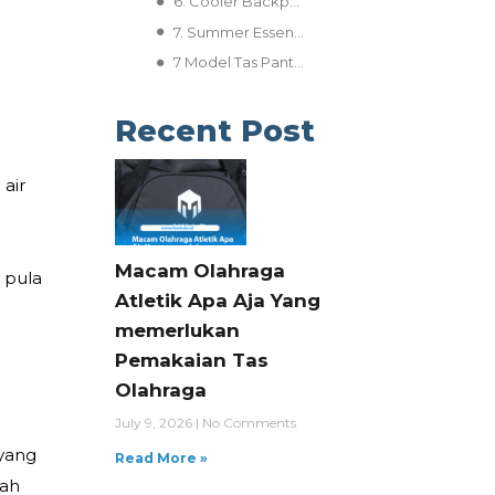
6. Cooler Backpack
7. Summer Essential Sling Bag
7 Model Tas Pantai Wanita yang Fashionable dan Multifungsi
Recent Post
air
Macam Olahraga
 pula
Atletik Apa Aja Yang
memerlukan
Pemakaian Tas
Olahraga
July 9, 2026
No Comments
 yang
Read More »
dah