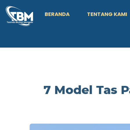
BERANDA
TENTANG KAMI
7 Model Tas P