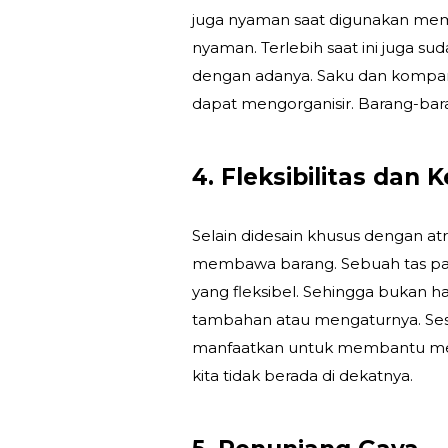
juga nyaman saat digunakan mem
nyaman. Terlebih saat ini juga su
dengan adanya. Saku dan kompa
dapat mengorganisir. Barang-bar
4. Fleksibilitas da
Selain didesain khusus dengan a
membawa barang. Sebuah tas pan
yang fleksibel. Sehingga bukan
tambahan atau mengaturnya. Sesu
manfaatkan untuk membantu melin
kita tidak berada di dekatnya.