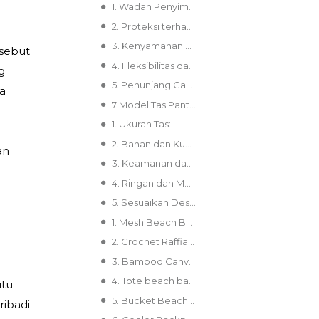
1. Wadah Penyimpanan Barang Bawaan
2. Proteksi terhadap Barang Bawaan
3. Kenyamanan dalam Membawa Barang
rsebut
4. Fleksibilitas dan Keamanan Barang Berharga
g
5. Penunjang Gaya
ya
7 Model Tas Pantai Wanita yang Fashionable dan Multifungsi
1. Ukuran Tas:
2. Bahan dan Kualitas:
an
3. Keamanan dan Kenyamanan Dibawa:
4. Ringan dan Mudah Dilipat:
5. Sesuaikan Desain dan Gaya:
1. Mesh Beach Bag
2. Crochet Raffia Beach Bag
3. Bamboo Canvas Tote Beach Bag
4. Tote beach bag with Straw Hat
itu
5. Bucket Beach Bag
ribadi