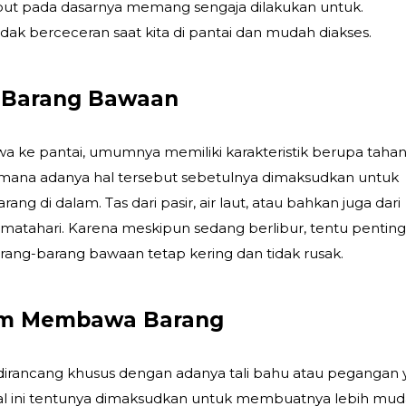
ebut pada dasarnya memang sengaja dilakukan untuk.
ak berceceran saat kita di pantai dan mudah diakses.
ap Barang Bawaan
a ke pantai, umumnya memiliki karakteristik berupa tahan 
ng mana adanya hal tersebut sebetulnya dimaksudkan untuk
 di dalam. Tas dari pasir, air laut, atau bahkan juga dari
matahari. Karena meskipun sedang berlibur, tentu penting
arang-barang bawaan tetap kering dan tidak rusak.
am Membawa Barang
 dirancang khusus dengan adanya tali bahu atau pegangan
l ini tentunya dimaksudkan untuk membuatnya lebih mu