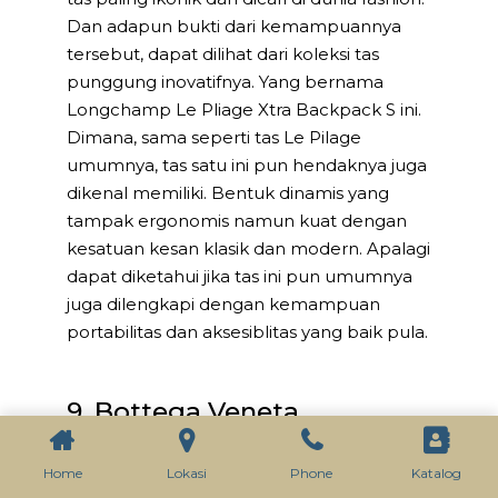
Dan adapun bukti dari kemampuannya
tersebut, dapat dilihat dari koleksi tas
punggung inovatifnya. Yang bernama
Longchamp Le Pliage Xtra Backpack S ini.
Dimana, sama seperti tas Le Pilage
umumnya, tas satu ini pun hendaknya juga
dikenal memiliki. Bentuk dinamis yang
tampak ergonomis namun kuat dengan
kesatuan kesan klasik dan modern. Apalagi
dapat diketahui jika tas ini pun umumnya
juga dilengkapi dengan kemampuan
portabilitas dan aksesiblitas yang baik pula.
9. Bottega Veneta
Intrecciato Flap Backpack
Home
Lokasi
Phone
Katalog