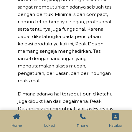
sangat membutuhkan adanya sebuah tas
dengan bentuk. Minimalis dan compact,
namun tetap bergaya elegan, profesional
serta tentunya juga fungsional. Karena
dapat diketahui jika pada penciptaan
koleksi produknya kali ini, Peak Design
memang sengaja menghadirkan. Tas
ransel dengan rancangan yang
mengutamakan akses mudah,
pengaturan, perluasan, dan perlindungan
maksimal.
Dimana adanya hal tersebut pun diketahui
juga dibuktikan dari bagaimana. Peak
Design ini yang membuat seri tas Everyday
Backpack ini menggunakan peranti keras
MagLatch yang unik menyediakan. Akses
Home
Lokasi
Phone
Katalog
cepat ke atas, dengan akses dua sisi