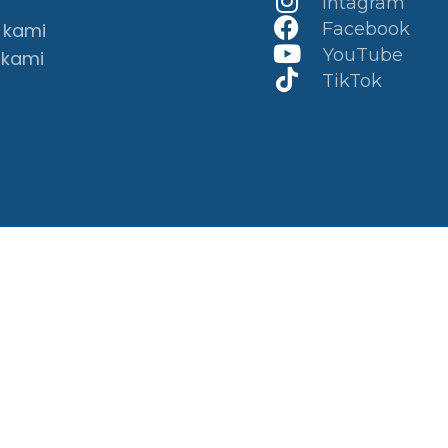
Intagram
 kami
Facebook
YouTube
 kami
TikTok