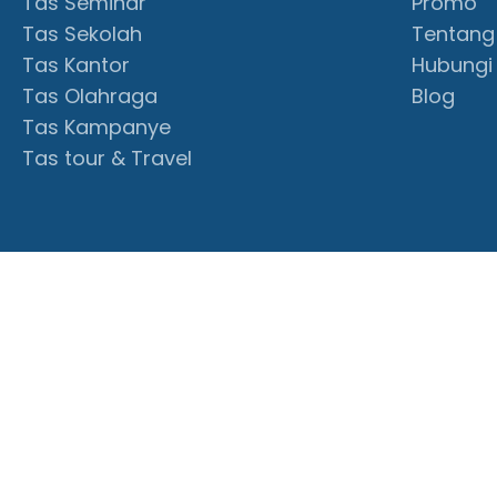
Tas Seminar
Promo
Tas Sekolah
Tentang
Tas Kantor
Hubungi
Tas Olahraga
Blog
Tas Kampanye
Tas tour & Travel