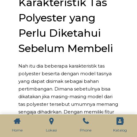
Karakteristik Tas
Polyester yang
Perlu Diketahui
Sebelum Membeli
Nah itu dia beberapa karakteristik tas
polyester beserta dengan model tasnya
yang dapat disimak sebagai bahan
pertimbangan. Dimana sebetulnya bisa
dikatakan jika masing-masing model dari
tas polyester tersebut umumnya memang
sengaja dihadirkan. Dengan memiliki fitur
tambahan seperti tahan air, bantalan
tambahan, kantong tersembunyi, dan lain-
Home
Lokasi
Phone
Katalog
lain. Tergantung dari tujuan penggunaan