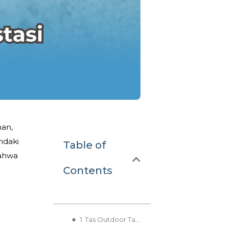
han,
ndaki
Table of
bahwa
Contents
1. Tas Outdoor Tahan Lama