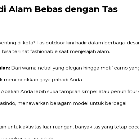
n di Alam Bebas dengan
Tas
penting di kota?
Tas outdoor
kini hadir dalam berbagai desa
p bisa terlihat fashionable saat menjelajah alam.
ian:
Dari warna netral yang elegan hingga motif camo yan
uk mencocokkan gaya pribadi Anda.
Apakah Anda lebih suka tampilan simpel atau penuh fitur
asindo
, menawarkan beragam model untuk berbagai
ain untuk aktivitas luar ruangan, banyak
tas
yang tetap coc
tuk bekerja atau kuliah.