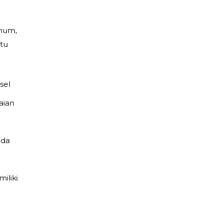
inum,
tu
sel
aian
nda
iliki