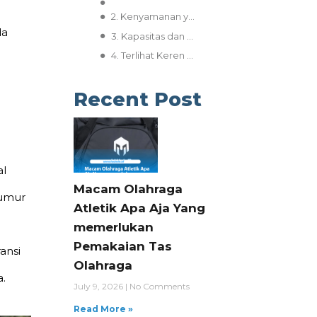
2. Kenyamanan yang Mengurangi Risiko Cedera
da
3. Kapasitas dan Kompartemen yang Fungsional
4. Terlihat Keren di Alam Bebas dengan Tas Outdoor
Recent Post
i
al
Macam Olahraga
 umur
Atletik Apa Aja Yang
memerlukan
Pemakaian Tas
ansi
Olahraga
a.
July 9, 2026
No Comments
Read More »