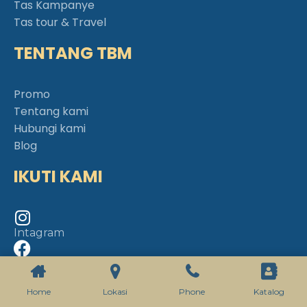
Tas Kampanye
Tas tour & Travel
TENTANG TBM
Promo
Tentang kami
Hubungi kami
Blog
IKUTI KAMI
Intagram
Facebook
Home
Lokasi
Phone
Katalog
YouTube