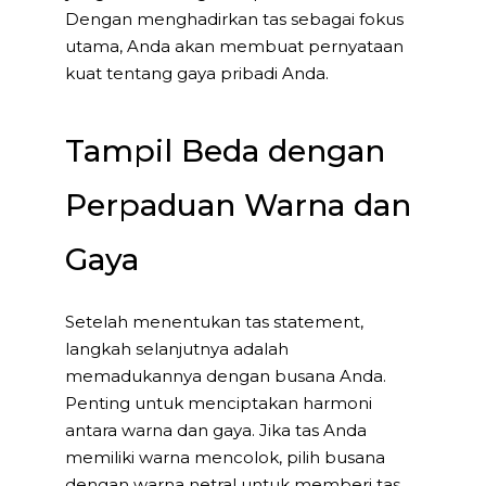
Dengan menghadirkan tas sebagai fokus
utama, Anda akan membuat pernyataan
kuat tentang gaya pribadi Anda.
Tampil Beda dengan
Perpaduan Warna dan
Gaya
Setelah menentukan tas statement,
langkah selanjutnya adalah
memadukannya dengan busana Anda.
Penting untuk menciptakan harmoni
antara warna dan gaya. Jika tas Anda
memiliki warna mencolok, pilih busana
dengan warna netral untuk memberi tas