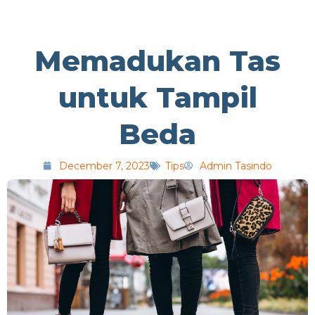
Memadukan Tas
untuk Tampil
Beda
December 7, 2023
Tips
Admin Tasindo