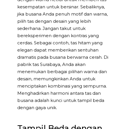
kesempatan untuk bersinar. Sebaliknya,
jika busana Anda penuh motif dan warna,
pilih tas dengan desain yang lebih
sederhana. Jangan takut untuk
bereksperimen dengan kontras yang
cerdas. Sebagai contoh, tas hitam yang
elegan dapat memberikan sentuhan
dramatis pada busana berwarna cerah. Di
pabrik tas Surabaya, Anda akan
menemukan berbagai pilihan warna dan
desain, memungkinkan Anda untuk
menciptakan kombinasi yang sempurna.
Menghadirkan harmoni antara tas dan
busana adalah kunci untuk tampil beda
dengan gaya unik.
Tampil Beda dengan