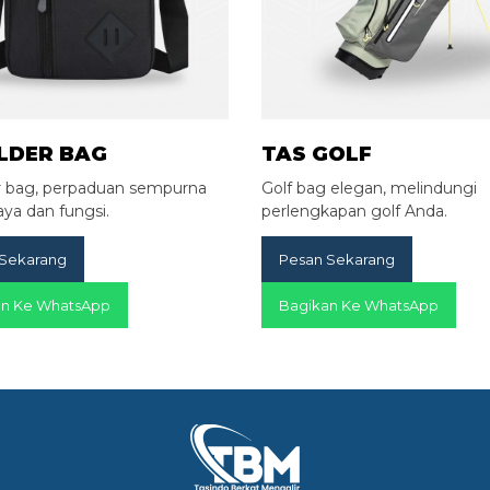
LDER BAG
TAS GOLF
r bag, perpaduan sempurna
Golf bag elegan, melindungi
aya dan fungsi.
perlengkapan golf Anda.
 Sekarang
Pesan Sekarang
an Ke WhatsApp
Bagikan Ke WhatsApp