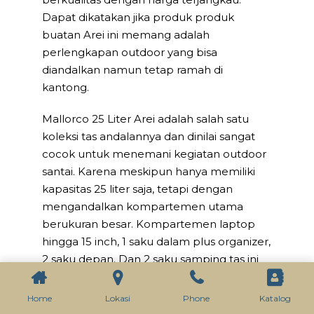
Dapat dikatakan jika produk produk
buatan Arei ini memang adalah
perlengkapan outdoor yang bisa
diandalkan namun tetap ramah di
kantong.
Mallorco 25 Liter Arei adalah salah satu
koleksi tas andalannya dan dinilai sangat
cocok untuk menemani kegiatan outdoor
santai. Karena meskipun hanya memiliki
kapasitas 25 liter saja, tetapi dengan
mengandalkan kompartemen utama
berukuran besar. Kompartemen laptop
hingga 15 inch, 1 saku dalam plus organizer,
2 saku depan. Dan 2 saku samping tas ini
tentunya dapat menampung banyak
barang bawaan penggunanya secara
Home
Lokasi
Phone
Katalog
maksimal dan ringkas. Apalagi, karena