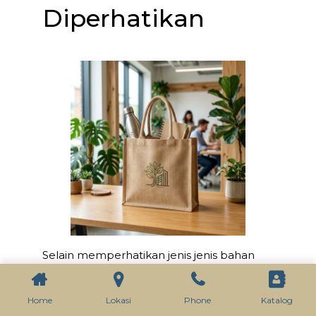
Diperhatikan
Selain memperhatikan jenis jenis bahan
baku pembuatannya yang diharuskan
berasal dari jenis bahan baku. Eco friendly
Home
Lokasi
Phone
Katalog
atau ramah lingkungan, ternyata dalam