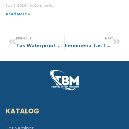
July 9, 2026
No Comments
Read More »
PREVIOUS
NEXT
Tas Waterproof: Teman Setia Saat Cuaca Tak Menentu
Fenomena Tas Tumbler Viral di TikTok, Apa Sih Istimewanya
KATALOG
Tas Seminar