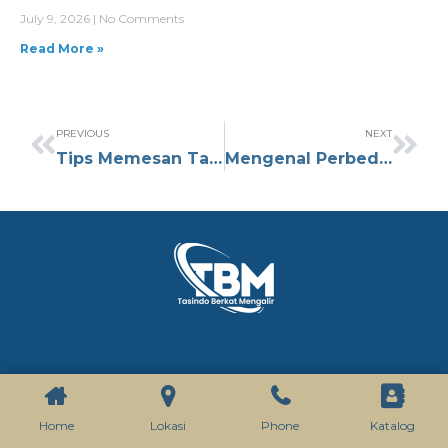
July 9, 2026
No Comments
Read More »
PREVIOUS
NEXT
Tips Memesan Tas Seminar dalam Jumlah Besar untuk Acara Kampus
Mengenal Perbedaan Material Tas Seminar Canvas, Oxford, dan Parasut
KATALOG
Home
Lokasi
Phone
Katalog
Tas Seminar