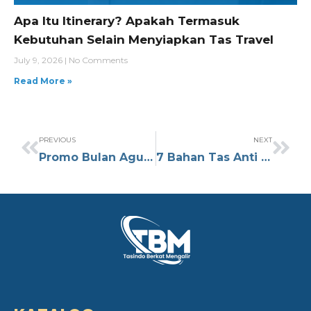
Apa Itu Itinerary? Apakah Termasuk
Kebutuhan Selain Menyiapkan Tas Travel
July 9, 2026
No Comments
Read More »
PREVIOUS
NEXT
Promo Bulan Agustus, Tasindo Sebar Diskon up to 17% yang Bikin Pedagang Tas Makin Untung!
7 Bahan Tas Anti Air Terbaik dan Kuat untuk Aktivitas Luar Ruangan