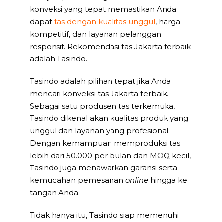
konveksi yang tepat memastikan Anda
dapat
tas dengan kualitas unggul
, harga
kompetitif, dan layanan pelanggan
responsif. Rekomendasi tas Jakarta terbaik
adalah Tasindo.
Tasindo adalah pilihan tepat jika Anda
mencari konveksi tas Jakarta terbaik.
Sebagai satu produsen tas terkemuka,
Tasindo dikenal akan kualitas produk yang
unggul dan layanan yang profesional.
Dengan kemampuan memproduksi tas
lebih dari 50.000 per bulan dan MOQ kecil,
Tasindo juga menawarkan garansi serta
kemudahan pemesanan
online
hingga ke
tangan Anda.
Tidak hanya itu, Tasindo siap memenuhi