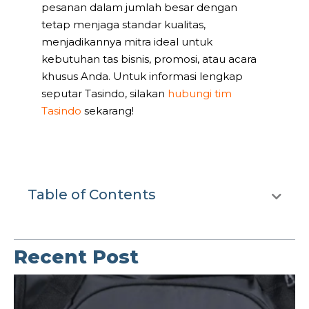
pesanan dalam jumlah besar dengan
tetap menjaga standar kualitas,
menjadikannya mitra ideal untuk
kebutuhan tas bisnis, promosi, atau acara
khusus Anda. Untuk informasi lengkap
seputar Tasindo, silakan
hubungi tim
Tasindo
sekarang!
Table of Contents
Recent Post