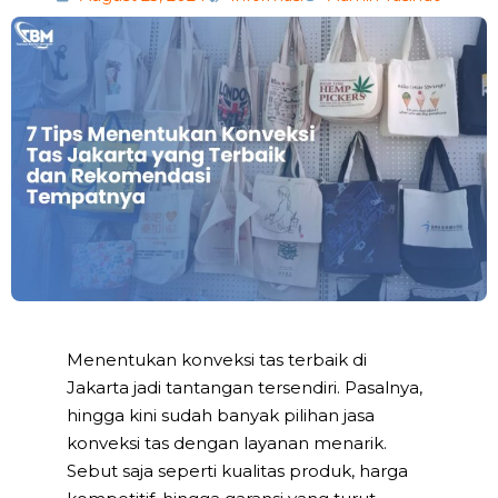
Menentukan konveksi tas terbaik di
Jakarta jadi tantangan tersendiri. Pasalnya,
hingga kini sudah banyak pilihan jasa
konveksi tas dengan layanan menarik.
Sebut saja seperti kualitas produk, harga