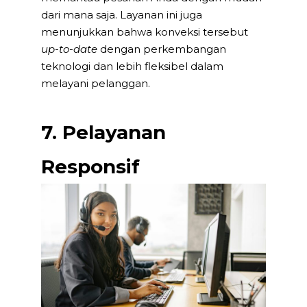
dari mana saja. Layanan ini juga
menunjukkan bahwa konveksi tersebut
up-to-date
dengan perkembangan
teknologi dan lebih fleksibel dalam
melayani pelanggan.
7. Pelayanan
Responsif