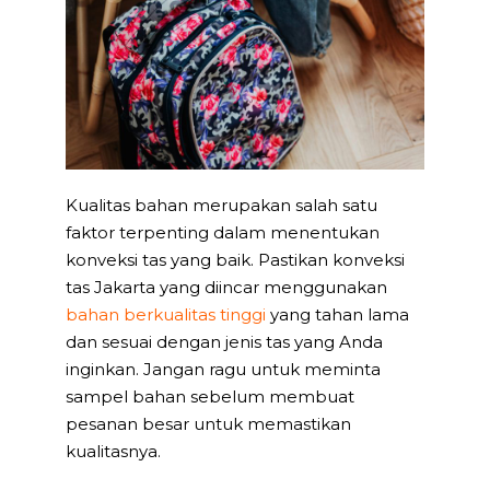
Kualitas bahan merupakan salah satu
faktor terpenting dalam menentukan
konveksi tas yang baik. Pastikan konveksi
tas Jakarta yang diincar menggunakan
bahan berkualitas tinggi
yang tahan lama
dan sesuai dengan jenis tas yang Anda
inginkan. Jangan ragu untuk meminta
sampel bahan sebelum membuat
pesanan besar untuk memastikan
kualitasnya.