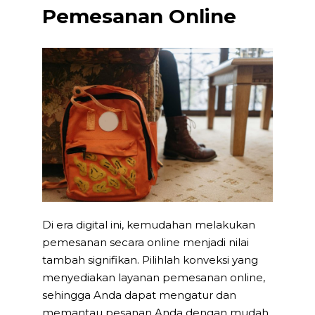
Pemesanan Online
Di era digital ini, kemudahan melakukan
pemesanan secara online menjadi nilai
tambah signifikan. Pilihlah konveksi yang
menyediakan layanan pemesanan online,
sehingga Anda dapat mengatur dan
memantau pesanan Anda dengan mudah