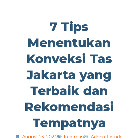
7 Tips
Menentukan
Konveksi Tas
Jakarta yang
Terbaik dan
Rekomendasi
Tempatnya
August 23, 2024
Informasi
Admin Tasindo