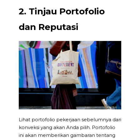
2. Tinjau Portofolio
dan Reputasi
Lihat portofolio pekerjaan sebelumnya dari
konveksi yang akan Anda pilih. Portofolio
ini akan memberikan gambaran tentang