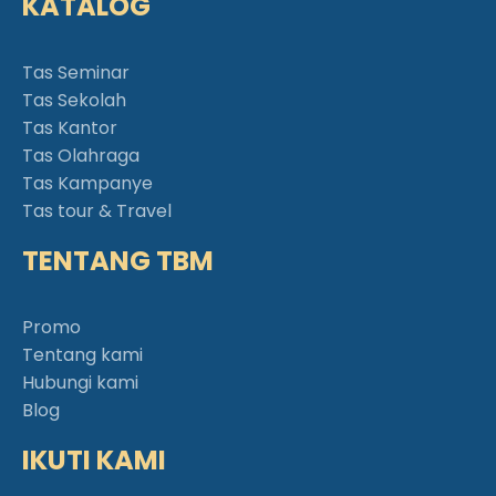
KATALOG
Tas Seminar
Tas Sekolah
Tas Kantor
Tas Olahraga
Tas Kampanye
Tas tour & Travel
TENTANG TBM
Promo
Tentang kami
Hubungi kami
Blog
IKUTI KAMI