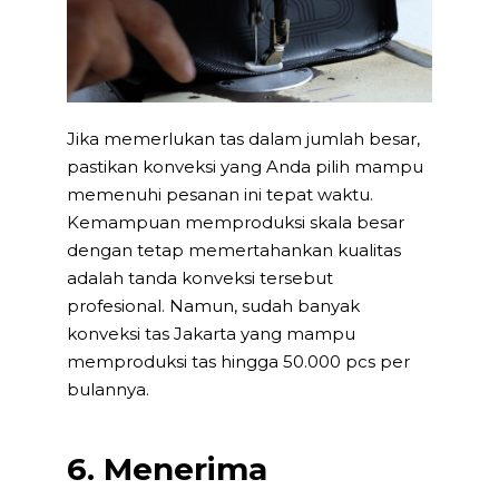
Jika memerlukan tas dalam jumlah besar,
pastikan konveksi yang Anda pilih mampu
memenuhi pesanan ini tepat waktu.
Kemampuan memproduksi skala besar
dengan tetap memertahankan kualitas
adalah tanda konveksi tersebut
profesional. Namun, sudah banyak
konveksi tas Jakarta yang mampu
memproduksi tas hingga 50.000 pcs per
bulannya.
6. Menerima