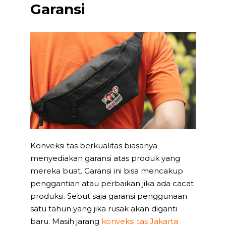
Garansi
Konveksi tas berkualitas biasanya
menyediakan garansi atas produk yang
mereka buat. Garansi ini bisa mencakup
penggantian atau perbaikan jika ada cacat
produksi. Sebut saja garansi penggunaan
satu tahun yang jika rusak akan diganti
baru. Masih jarang
konveksi tas Jakarta