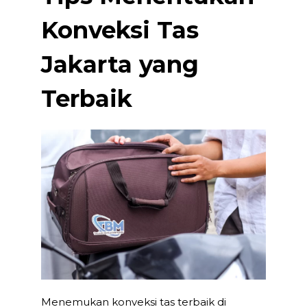
Konveksi Tas
Jakarta yang
Terbaik
Menemukan konveksi tas terbaik di