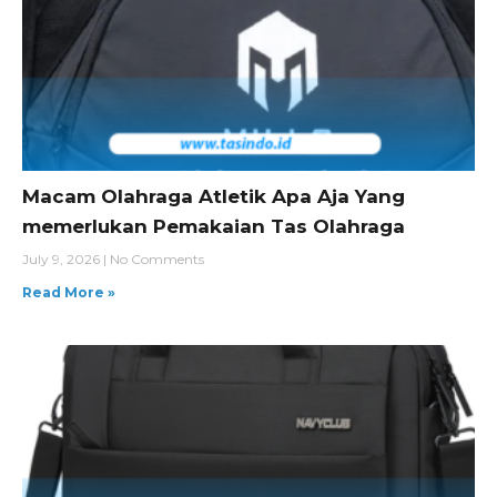
Macam Olahraga Atletik Apa Aja Yang
memerlukan Pemakaian Tas Olahraga
July 9, 2026
No Comments
Read More »