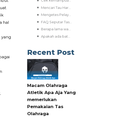
ibut
Cek kemampuan Produksi dan Teknologi yang Dipakai
guat
Mencari Tau Harga dan Struktur Biaya Produksi
ik
Mengetes Pelayanan Pelanggan dan Komunikasi
FAQ Seputar Tas Custom Perusahaan
a hal
Berapa lama waktu yang dibutuhkan untuk membuat tas custom?
Apakah ada batas minimum untuk pemesanan jumlah tas custom?
a yang
Recent Post
bagai
un
Macam Olahraga
Atletik Apa Aja Yang
.
memerlukan
Pemakaian Tas
Olahraga