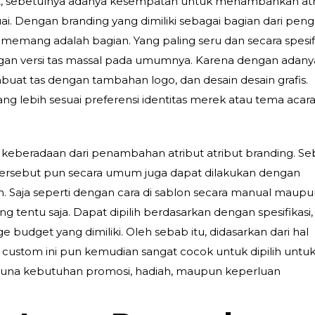
t, sebetulnya adanya kesempatan untuk menambahkan atr
ai. Dengan branding yang dimiliki sebagai bagian dari pen
ng memang adalah bagian. Yang paling seru dan secara spesif
an versi tas massal pada umumnya. Karena dengan adany
mbuat tas dengan tambahan logo, dan desain desain grafis.
ng lebih sesuai preferensi identitas merek atau tema acar
ka keberadaan dari penambahan atribut atribut branding. Se
tersebut pun secara umum juga dapat dilakukan dengan
an. Saja seperti dengan cara di sablon secara manual maup
yang tentu saja. Dapat dipilih berdasarkan dengan spesifikasi,
 budget yang dimiliki. Oleh sebab itu, didasarkan dari hal
as custom ini pun kemudian sangat cocok untuk dipilih untuk
 guna kebutuhan promosi, hadiah, maupun keperluan