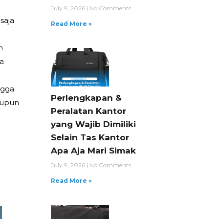
July 9, 2026
No Comments
saja
Read More »
n
ia
ngga
Perlengkapan &
aupun
Peralatan Kantor
yang Wajib Dimiliki
Selain Tas Kantor
Apa Aja Mari Simak
July 9, 2026
No Comments
Read More »