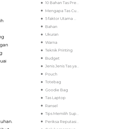
10 Bahan Tas Premium untuk Logo Custom yang Tahan Lama
Mengapa Tas Custom Penting Untuk Branding Perusahaan
5 faktor Utama Memilih Tas Custom
ih
Bahan
Ukuran
ng
Warna
ngan
Teknik Printing
ng
Budget
uai
Jenis Jenis Tas yang Cocok Untuk Berbagai Keperluan Corporate
Pouch
Totebag
Goodie Bag
Tas Laptop
Ransel
Tips Memilih Supplier Tas Custom Terpercaya
tuhan.
Periksa Reputasi Supplier