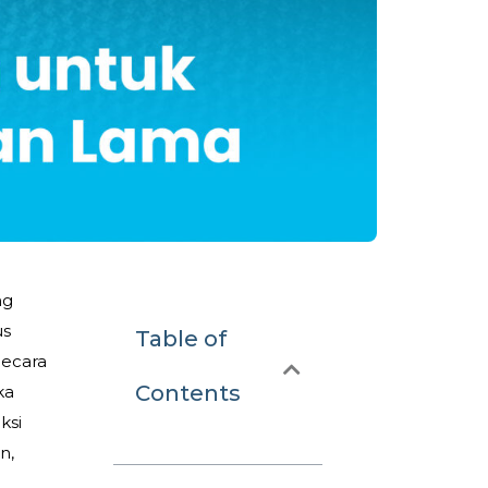
ng
us
Table of
Secara
Contents
ka
ksi
n,