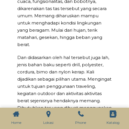
cuaca, fungsionalitas, dan bobotnya,
dikarenakan tas tas tersebut yang secara
umum. Memang diharuskan mampu
untuk menghadapi kondisi lingkungan
yang beragam. Mulai dari hujan, terik
matahari, gesekan, hingga beban yang
berat.
Dan didasarkan oleh hal tersebut juga lah,
jenis bahan baku seperti drill, polyester,
cordura, bimo dan nylon kerap. Kali
dijadikan sebagai pilihan utama. Mengingat
untuk tujuan penggunaan traveling,
kegiatan outdoor dan aktivitas aktivitas
berat sejenisnya hendaknya memang.
Dibutuhkan tas yang dibuat menggunakan
bahan baku dengan karakter kuat, tahan
abrasi, dan awet. Dimana drill, polyester,
Home
Lokasi
Phone
Katalog