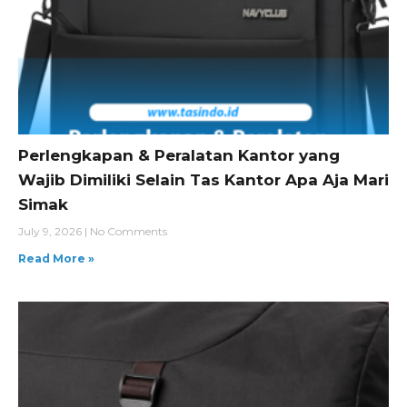
Perlengkapan & Peralatan Kantor yang
Wajib Dimiliki Selain Tas Kantor Apa Aja Mari
Simak
July 9, 2026
No Comments
Read More »