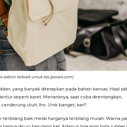
is sablon terbaik untuk tas (pexels.com)
ubber,
yang banyak diterapkan pada bahan kanvas. Hasil sa
lentur seperti karet. Menariknya, saat coba direntangkan,
 cenderung utuh, lho. Unik banget, kan?
r
terbilang baik meski harganya terbilang murah. Warna y
i tasnya dicuci berulang kali. Adapun tiga jenis tinta
rubber