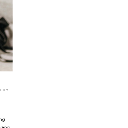
blon
ang
yang