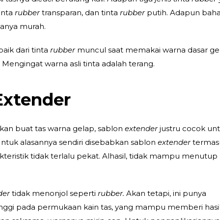
tinta
rubber
transparan, dan tinta
rubber
putih. Adapun bah
ganya murah.
baik dari tinta
rubber
muncul saat memakai warna dasar ge
s. Mengingat warna asli tinta adalah terang.
Extender
kan buat tas warna gelap, sablon
extender
justru cocok un
 Untuk alasannya sendiri disebabkan sablon
extender
termas
kteristik tidak terlalu pekat. Alhasil, tidak mampu menutup
der
tidak menonjol seperti
rubber.
Akan tetapi, ini punya
ggi pada permukaan kain tas, yang mampu memberi hasi