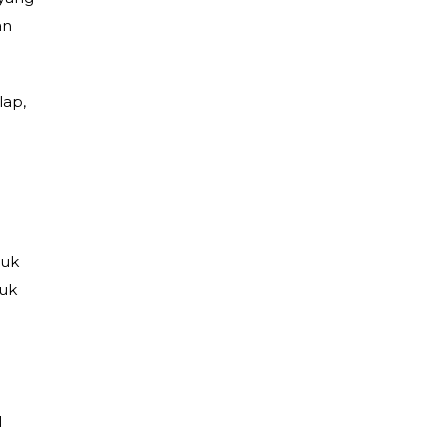
an
lap,
tuk
uk
l