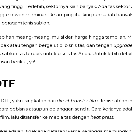
g tinggi. Terlebih, sektornya kian banyak. Ada tas sektor
gga souvenir seminar. Di samping itu, kini pun sudah banya
an beragam
jenis sablon
.
elebihan masing-masing, mulai dari harga hingga tampilan. 
endak atau tengah bergelut di bisnis tas, dan tengah
upgrad
 sablon tas terbaik untuk bisnis tas Anda. Untuk lebih detai
san berikut, ya!
DTF
DTF, yakni singkatan dari
direct transfer film.
Jenis sablon in
para pebisnis ataupun pelanggan sendiri. Cara kerjanya ada
ilm, lalu ditransfer ke media tas dengan
heat press.
ukai adalah tidak ada batasan warna, sehingga memungki