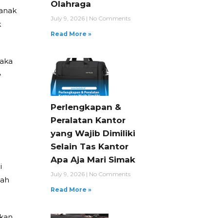
Olahraga
 anak
July 9, 2026
No Comments
k
Read More »
Maka
e
l
Perlengkapan &
Peralatan Kantor
yang Wajib Dimiliki
Selain Tas Kantor
Apa Aja Mari Simak
i
July 9, 2026
No Comments
lah
Read More »
nkan