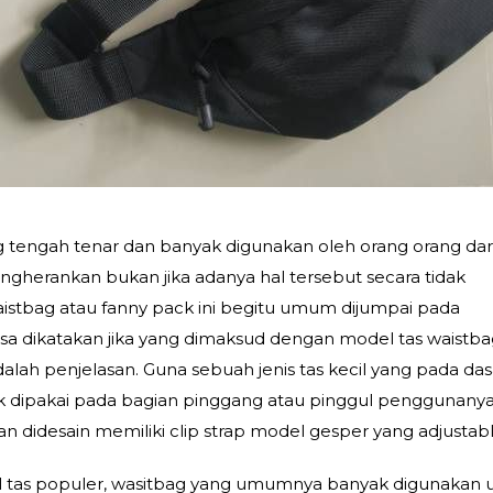
g tengah tenar dan banyak digunakan oleh orang orang dar
ngherankan bukan jika adanya hal tersebut secara tidak
stbag atau fanny pack ini begitu umum dijumpai pada
a dikatakan jika yang dimaksud dengan model tas waistb
adalah penjelasan. Guna sebuah jenis tas kecil yang pada da
 dipakai pada bagian pinggang atau pinggul penggunanya
kan didesain memiliki clip strap model gesper yang adjustabl
el tas populer, wasitbag yang umumnya banyak digunakan 