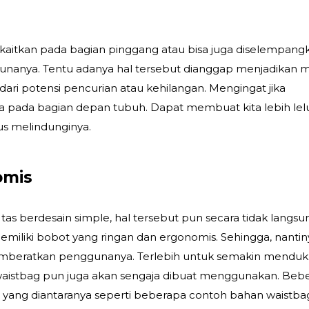
kaitkan pada bagian pinggang atau bisa juga diselempang
nanya. Tentu adanya hal tersebut dianggap menjadikan 
n dari potensi pencurian atau kehilangan. Mengingat jika
a pada bagian depan tubuh. Dapat membuat kita lebih lel
us melindunginya.
omis
tas berdesain simple, hal tersebut pun secara tidak langsu
emiliki bobot yang ringan dan ergonomis. Sehingga, nantin
memberatkan penggunanya. Terlebih untuk semakin mendu
waistbag pun juga akan sengaja dibuat menggunakan. Beb
, yang diantaranya seperti beberapa contoh bahan waistba