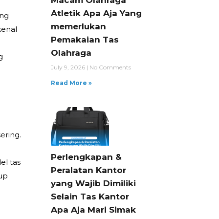
Macam Olahraga
Atletik Apa Aja Yang
ang
memerlukan
kenal
Pemakaian Tas
Olahraga
g
July 9, 2026
No Comments
Read More »
ering.
Perlengkapan &
el tas
Peralatan Kantor
dup
yang Wajib Dimiliki
Selain Tas Kantor
Apa Aja Mari Simak