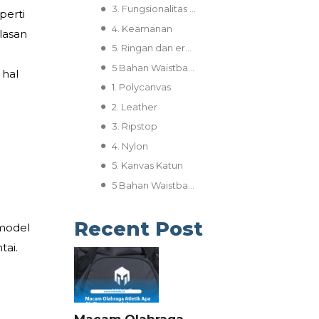
3. Fungsionalitas yang fleksibel
perti
4. Keamanan
alasan
5. Ringan dan ergonomis
5 Bahan Waistbag Berkualitas dengan Ketahanan Maksimal
 hal
1. Polycanvas
2. Leather
3. Ripstop
4. Nylon
5. Kanvas Katun
5 Bahan Waistbag Berkualitas dengan Ketahanan Maksimal
Recent Post
 model
tai.