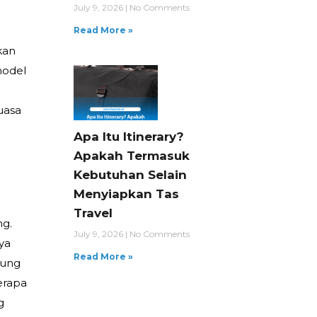
July 9, 2026
No Comments
Read More »
kan
model
uasa
Apa Itu Itinerary?
Apakah Termasuk
Kebutuhan Selain
Menyiapkan Tas
Travel
ng.
July 9, 2026
No Comments
ya
Read More »
kung
erapa
g