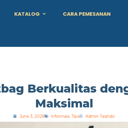
KATALOG
CARA PEMESANAN
tbag Berkualitas den
Maksimal
June 3, 2026
Informasi
,
Tips
Admin Tasindo