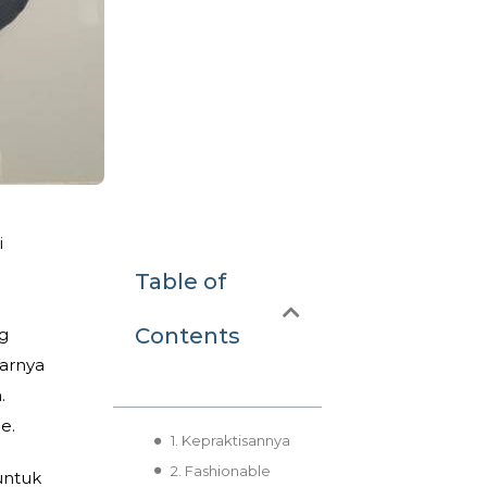
i
Table of
Contents
ag
sarnya
.
e.
1. Kepraktisannya
2. Fashionable
untuk