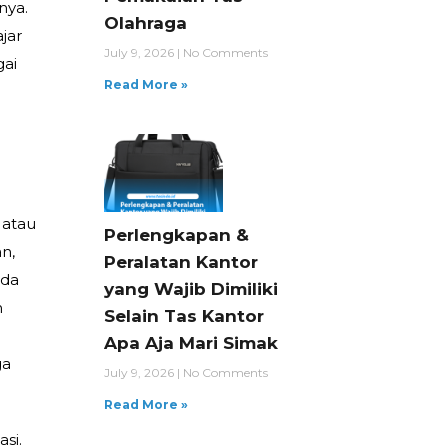
nya.
Olahraga
jar
July 9, 2026
No Comments
gai
Read More »
 atau
Perlengkapan &
n,
Peralatan Kantor
ada
yang Wajib Dimiliki
h
Selain Tas Kantor
Apa Aja Mari Simak
ga
July 9, 2026
No Comments
Read More »
si.