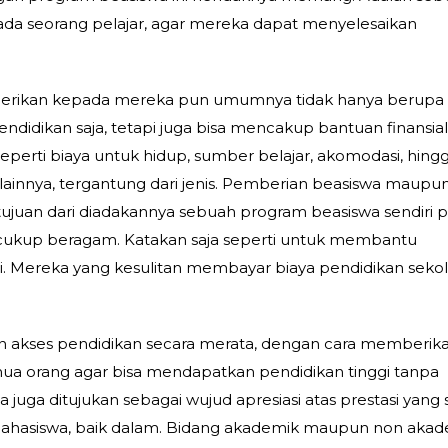
a seorang pelajar, agar mereka dapat menyelesaikan
berikan kepada mereka pun umumnya tidak hanya berupa
endidikan saja, tetapi juga bisa mencakup bantuan finansia
 Seperti biaya untuk hidup, sumber belajar, akomodasi, hing
 lainnya, tergantung dari jenis. Pemberian beasiswa maupu
tujuan dari diadakannya sebuah program beasiswa sendiri 
a cukup beragam. Katakan saja seperti untuk membantu
i. Mereka yang kesulitan membayar biaya pendidikan seko
 akses pendidikan secara merata, dengan cara memberika
a orang agar bisa mendapatkan pendidikan tinggi tanpa
isa juga ditujukan sebagai wujud apresiasi atas prestasi yang
u mahasiswa, baik dalam. Bidang akademik maupun non aka