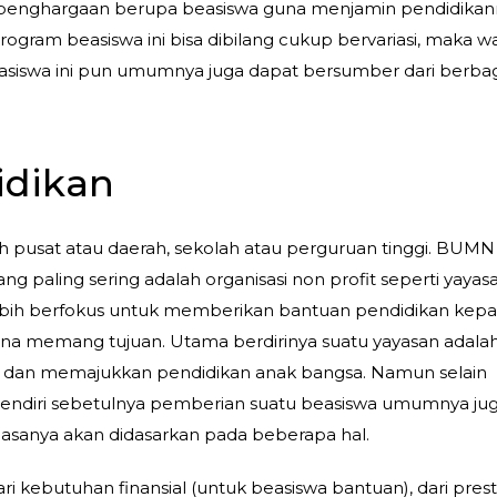
penghargaan berupa beasiswa guna menjamin pendidikan
ogram beasiswa ini bisa dibilang cukup bervariasi, maka wa
beasiswa ini pun umumnya juga dapat bersumber dari berba
idikan
h pusat atau daerah, sekolah atau perguruan tinggi. BUMN
 paling sering adalah organisasi non profit seperti yayasa
ebih berfokus untuk memberikan bantuan pendidikan kep
na memang tujuan. Utama berdirinya suatu yayasan adala
dan memajukkan pendidikan anak bangsa. Namun selain
n sendiri sebetulnya pemberian suatu beasiswa umumnya ju
 biasanya akan didasarkan pada beberapa hal.
ri kebutuhan finansial (untuk beasiswa bantuan), dari presta