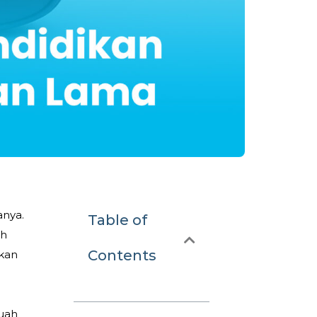
anya.
Table of
ah
Contents
akan
buah