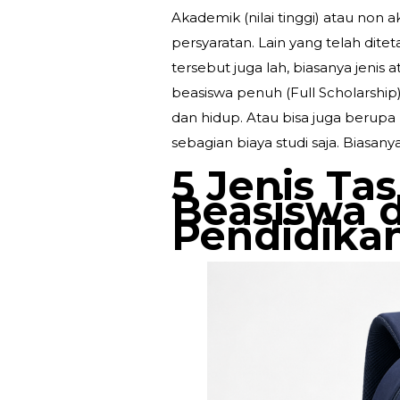
Akademik (nilai tinggi) atau non a
persyaratan. Lain yang telah dit
tersebut juga lah, biasanya jenis
beasiswa penuh (Full Scholarshi
dan hidup. Atau bisa juga berupa
sebagian biaya studi saja. Biasan
5 Jenis Ta
Beasiswa 
Pendidika