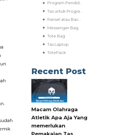
Program Pendidikan
Tas untuk Program Pendidikan
Ransel atau Backpack
Messenger Bag
Tote Bag
l
Tas Laptop
ga
TotePack
n
pun
Recent Post
lah
n.
Macam Olahraga
Atletik Apa Aja Yang
 sudah
memerlukan
demik
Pemakaian Tas