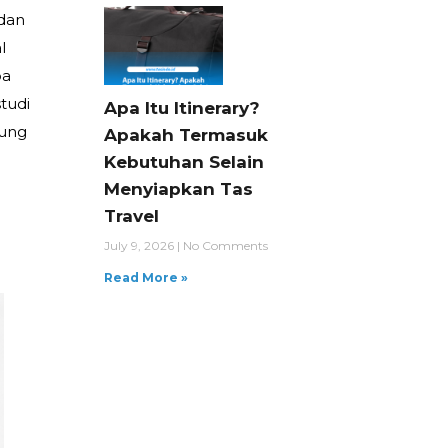
 dan
l
pa
tudi
Apa Itu Itinerary?
gung
Apakah Termasuk
Kebutuhan Selain
Menyiapkan Tas
Travel
July 9, 2026
No Comments
Read More »