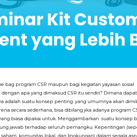
ie bag program CSR maupun bagi kegiatan yayasan sosial
da dengan apa yang dimaksud CSR itu sendiri? Dimana dapa
rnya adalah suatu konsep penting. yang umumnya akan dimili
ena secara sederhana, bisa dibilang jika adanya program CS
h yang biasa dipakai untuk. Menggambarkan suatu konsep
gung jawab terhadap seluruh pemangku. Kepentingan (sepe
aham, komunitas lokal, dan lingkungan) dalam segala as