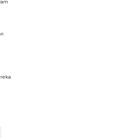
gram
ri
ereka