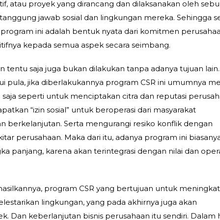
atif, atau proyek yang dirancang dan dilaksanakan oleh seb
 tanggung jawab sosial dan lingkungan mereka. Sehingga s
a program ini adalah bentuk nyata dari komitmen perusaha
ifnya kepada semua aspek secara seimbang.
 tentu saja juga bukan dilakukan tanpa adanya tujuan lain.
ui pula, jika diberlakukannya program CSR ini umumnya me
n saja seperti untuk menciptakan citra dan reputasi perusa
apatkan “izin sosial” untuk beroperasi dari masyarakat
berkelanjutan. Serta mengurangi resiko konflik dengan
itar perusahaan. Maka dari itu, adanya program ini biasanya
 panjang, karena akan terintegrasi dengan nilai dan oper
hasilkannya, program CSR yang bertujuan untuk meningka
lestarikan lingkungan, yang pada akhirnya juga akan
k. Dan keberlanjutan bisnis perusahaan itu sendiri. Dalam h