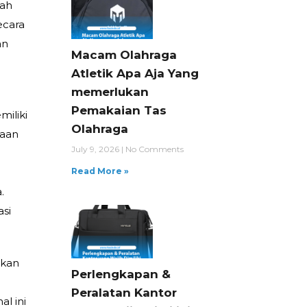
uah
ecara
an
Macam Olahraga
Atletik Apa Aja Yang
memerlukan
Pemakaian Tas
miliki
Olahraga
haan
July 9, 2026
No Comments
Read More »
.
asi
tkan
Perlengkapan &
Peralatan Kantor
al ini