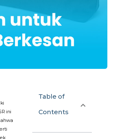
t
Table of
ki
Contents
R ini
 bahwa
rti
pek