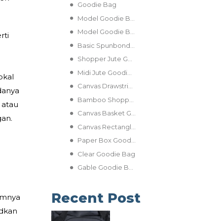
Goodie Bag
Model Goodie Bag untuk Program CSR dan Kegiatan Yayasan Sosial
Model Goodie Bag CSR
rti
Basic Spunbond Goodie Bag
Shopper Jute Goodie Bag
Midi Jute Goodie Bag
okal
Canvas Drawstring Goodie Bag
adanya
Bamboo Shopper Goodie Bag
 atau
Canvas Basket Goodie Bag
gan.
Canvas Rectangle Goodie Bag
Paper Box Goodie Bag
Clear Goodie Bag
Gable Goodie Bag
Recent Post
mumnya
udkan