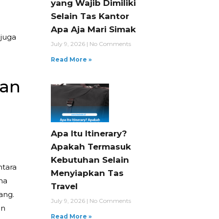
yang Wajib Dimiliki
Selain Tas Kantor
Apa Aja Mari Simak
 juga
July 9, 2026
No Comments
Read More »
dan
Apa Itu Itinerary?
Apakah Termasuk
Kebutuhan Selain
ntara
Menyiapkan Tas
na
Travel
ang.
July 9, 2026
No Comments
an
Read More »