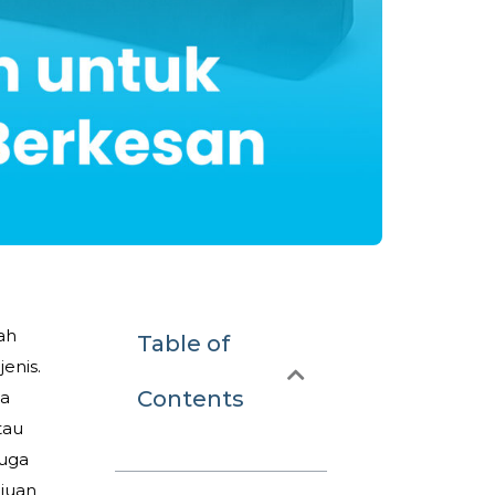
ah
Table of
enis.
Contents
ya
tau
juga
ujuan