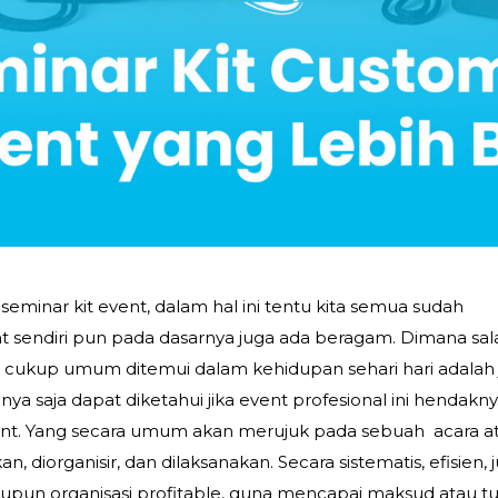
minar kit event, dalam hal ini tentu kita semua sudah
nt sendiri pun pada dasarnya juga ada beragam. Dimana sal
ng cukup umum ditemui dalam kehidupan sehari hari adalah j
nya saja dapat diketahui jika event profesional ini hendakn
nt. Yang secara umum akan merujuk pada sebuah acara a
, diorganisir, dan dilaksanakan. Secara sistematis, efisien, 
aupun organisasi profitable, guna mencapai maksud atau t