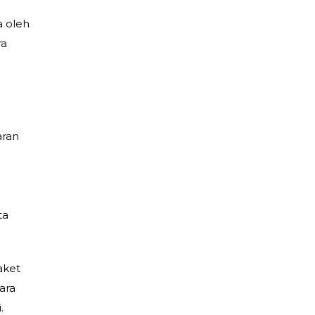
a oleh
ra
aran
ta
aket
ara
.