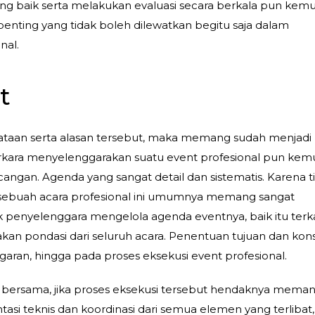
g baik serta melakukan evaluasi secara berkala pun kem
 penting yang tidak boleh dilewatkan begitu saja dalam
nal.
t
ataan serta alasan tersebut, maka memang sudah menjadi
rkara menyelenggarakan suatu event profesional pun kem
ngan. Agenda yang sangat detail dan sistematis. Karena t
n sebuah acara profesional ini umumnya memang sangat
k penyelenggara mengelola agenda eventnya, baik itu terka
an pondasi dari seluruh acara. Penentuan tujuan dan kon
aran, hingga pada proses eksekusi event profesional.
 bersama, jika proses eksekusi tersebut hendaknya mema
i teknis dan koordinasi dari semua elemen yang terlibat,