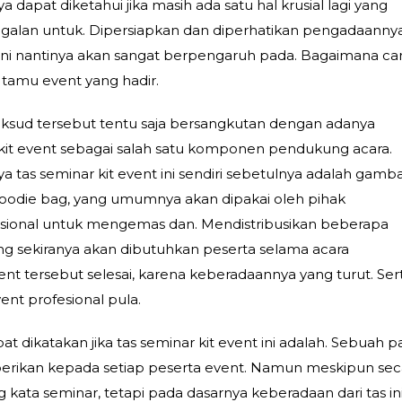
apat diketahui jika masih ada satu hal krusial lagi yang
galan untuk. Dipersiapkan dan diperhatikan pengadaanny
 ini nantinya akan sangat berpengaruh pada. Bagaimana ca
tamu event yang hadir.
aksud tersebut tentu saja bersangkutan dengan adanya
kit event sebagai salah satu komponen pendukung acara.
a tas seminar kit event ini sendiri sebetulnya adalah gamb
oodie bag, yang umumnya akan dipakai oleh pihak
esional untuk mengemas dan. Mendistribusikan beberapa
 sekiranya akan dibutuhkan peserta selama acara
t tersebut selesai, karena keberadaannya yang turut. Ser
ent profesional pula.
at dikatakan jika tas seminar kit event ini adalah. Sebuah p
berikan kepada setiap peserta event. Namun meskipun sec
ta seminar, tetapi pada dasarnya keberadaan dari tas ini