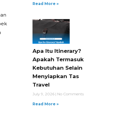
Read More »
han
pek
n
Apa Itu Itinerary?
Apakah Termasuk
Kebutuhan Selain
Menyiapkan Tas
Travel
July 9, 2026
No Comments
Read More »