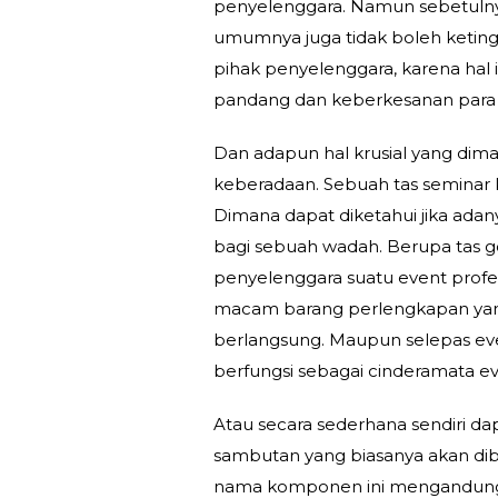
penyelenggara. Namun sebetulnya d
umumnya juga tidak boleh keting
pihak penyelenggara, karena hal
pandang dan keberkesanan para 
Dan adapun hal krusial yang dim
keberadaan. Sebuah tas seminar 
Dimana dapat diketahui jika adany
bagi sebuah wadah. Berupa tas g
penyelenggara suatu event prof
macam barang perlengkapan yang
berlangsung. Maupun selepas even
berfungsi sebagai cinderamata ev
Atau secara sederhana sendiri dap
sambutan yang biasanya akan di
nama komponen ini mengandung ka