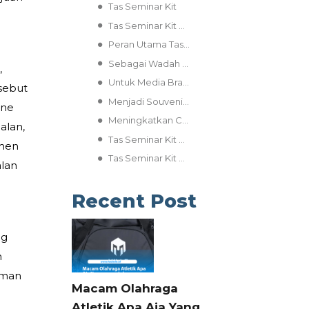
Tas Seminar Kit
Tas Seminar Kit dalam Paket Event Profesional
Peran Utama Tas Seminar Kit Event bagi Event Profesional
Sebagai Wadah Fungsional
,
Untuk Media Branding dan Promosi Jangka Panjang
sebut
Menjadi Souvenir Kenang kenangan
ine
Meningkatkan Citra Profesional dan Value Added
alan,
Tas Seminar Kit Custom
emen
Tas Seminar Kit Custom untuk Paket Event yang Lebih Berkesan
alan
Recent Post
ng
n
aman
Macam Olahraga
Atletik Apa Aja Yang