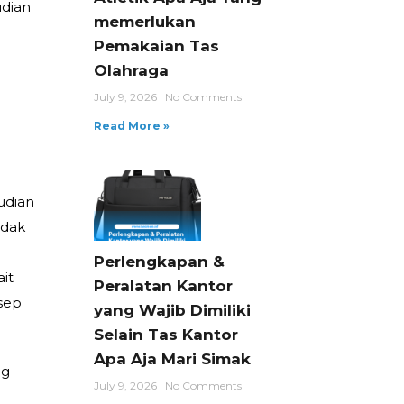
udian
memerlukan
Pemakaian Tas
Olahraga
July 9, 2026
No Comments
Read More »
udian
idak
Perlengkapan &
it
Peralatan Kantor
sep
yang Wajib Dimiliki
Selain Tas Kantor
Apa Aja Mari Simak
ng
July 9, 2026
No Comments