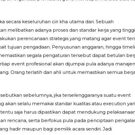
jika secara keseluruhan ciri kha utama dari. Sebuah
an melibatkan adanya proses dan standar kerja yang tinggi
lakukan perencanaan strategis yang matang agar event ter
erkait tujuan pengadaan. Penyusunan anggaran, hingga timel
k memastikan segala pengaturan tersebut dapat betulan berj
. Setiap event profesional akan dijumpai pula adanya manaj
rang. Orang terlatih dan ahli untuk memastikan semua berj
ebutkan sebelumnya, jika terselenggaranya suatu event
 akan selalu memakai standar kualitas atau execution ya
n tentu saja harus dipastikan dapat mendukung pelaksanaa
engan rencana, serta berfokus pula pada penciptaan pengal
g hadir maupun bagi pemilik acara sendiri. Jadi