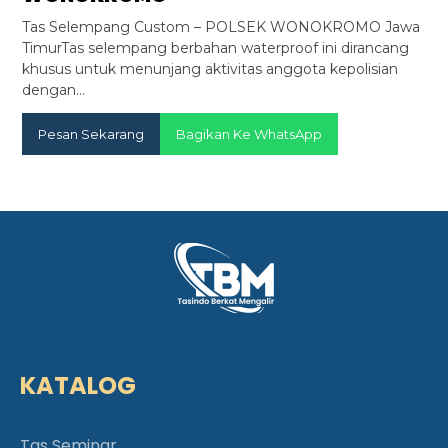
Tas Selempang Custom – POLSEK WONOKROMO Jawa
TimurTas selempang berbahan waterproof ini dirancang
khusus untuk menunjang aktivitas anggota kepolisian
dengan…
Pesan Sekarang
Bagikan Ke WhatsApp
KATALOG
Tas Seminar