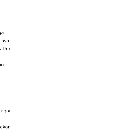
.
ga
iaya
s. Pun
urut
 agar
 akan