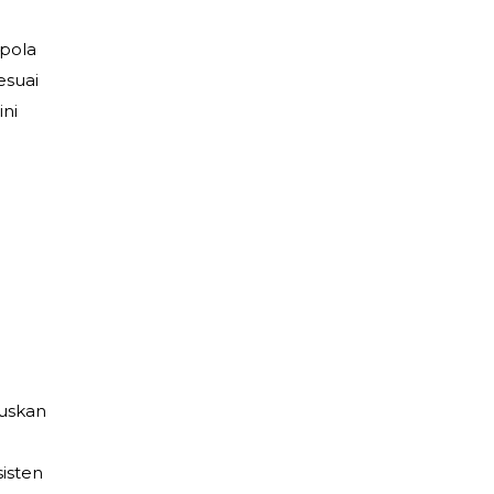
 pola
esuai
ini
ruskan
isten