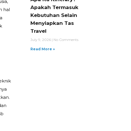
sia,
Apakah Termasuk
h hal
Kebutuhan Selain
ya
Menyiapkan Tas
k
Travel
July 9, 2026
No Comments
Read More »
eknik
nya
tkan.
dan
sb