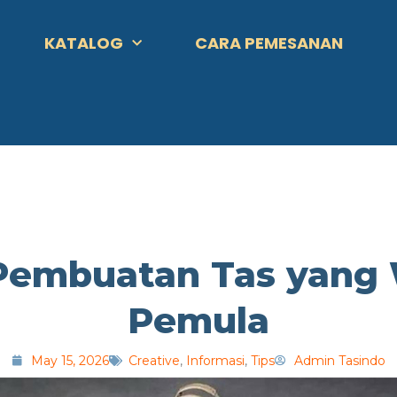
KATALOG
CARA PEMESANAN
Pembuatan Tas yang 
Pemula
May 15, 2026
Creative
,
Informasi
,
Tips
Admin Tasindo