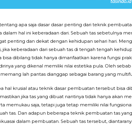
ntang apa saja dasar dasar penting dari teknik pembuatan
ka dalam hal ini keberadaan dari. Sebuah tas sebetulnya 
at penting dan dekat dengan kehidupan sehari hari. Meng
i, jika keberadaan dari sebuah tas di tengah tengah kehidu
ya bisa dibilang tidak hanya dimanfaatkan karena fungsi prak
irinya yang dikenal memiliki nilai estetika pula. Oleh sebab 
i memang lah pantas dianggap sebagai barang yang multifu
hal krusial atau teknik dasar pembuatan tersebut bisa di
astikan jika tas yang dibuat nantinya tidak hanya akan mem
 memukau saja, tetapi juga tetap memiliki nilai fungsional
buah tas. Dan adapun beberapa teknik pembuatan tas yan
 dikuasai dalam pembuatan. Sebuah tas tersebut, diantaran