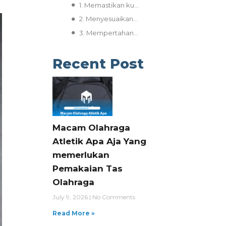
1. Memastikan kualitas dan daya tahan produk:
2. Menyesuaikan desain dan menjamin estetika:
3. Mempertahankan nilai fungsionalitas dan efisiensi produk:
Recent Post
Macam Olahraga
Atletik Apa Aja Yang
memerlukan
Pemakaian Tas
Olahraga
July 9, 2026
No Comments
Read More »