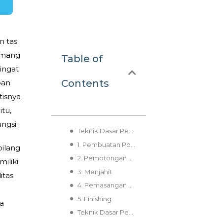
 tas.
memang
Table of
ingat
Contents
pan
tisnya
itu,
ngsi.
Teknik Dasar Pembuatan Tas yang Wajib Dikuasai Pemula
1. Pembuatan Pola
bilang
2. Pemotongan Bahan
iliki
3. Menjahit
itas
4. Pemasangan Atribut Tas
g
5. Finishing
ya
Teknik Dasar Pembuatan Tas yang Wajib Dikuasai Pemula