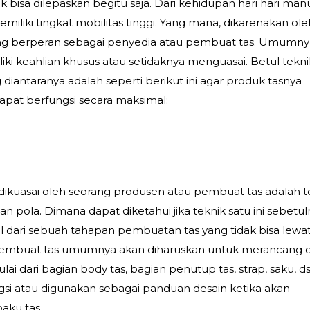
k bisa dilepaskan begitu saja. Dari kehidupan hari hari manu
iliki tingkat mobilitas tinggi. Yang mana, dikarenakan ole
yang berperan sebagai penyedia atau pembuat tas. Umumn
i keahlian khusus atau setidaknya menguasai. Betul tekni
diantaranya adalah seperti berikut ini agar produk tasnya
dapat berfungsi secara maksimal:
dikuasai oleh seorang produsen atau pembuat tas adalah t
pola. Dimana dapat diketahui jika teknik satu ini sebetul
dari sebuah tahapan pembuatan tas yang tidak bisa lewa
 pembuat tas umumnya akan diharuskan untuk merancang 
ai dari bagian body tas, bagian penutup tas, strap, saku, d
gsi atau digunakan sebagai panduan desain ketika akan
ku tas.