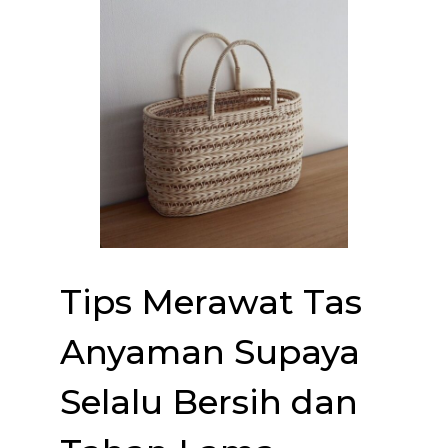
Tips Merawat Tas
Anyaman Supaya
Selalu Bersih dan