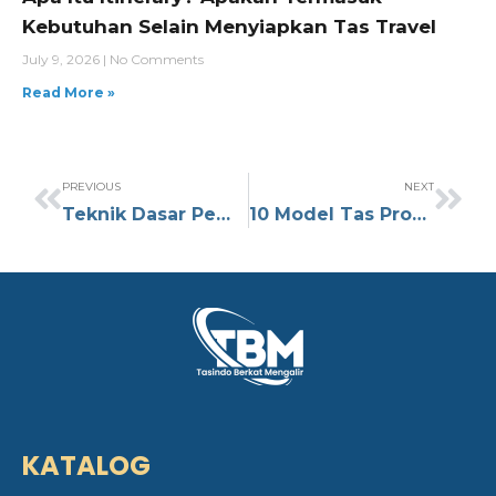
Kebutuhan Selain Menyiapkan Tas Travel
July 9, 2026
No Comments
Read More »
PREVIOUS
NEXT
Teknik Dasar Pembuatan Tas yang Wajib Dikuasai Pemula
10 Model Tas Proenza Schouler Terbaik untuk Tampilan Mewah
KATALOG