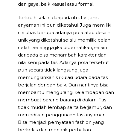
dan gaya, baik kasual atau formal.
Terlebih selain daripada itu, tas jenis
anyaman ini pun diketahui. Juga memiliki
ciri khas berupa adanya pola atau desain
unik yang diketahui selalu memiliki celah
celah. Sehingga jika diperhatikan, selain
daripada bisa menambah karakter dan
nilai seni pada tas. Adanya pola tersebut
pun secara tidak langsung juga
memungkinkan sirkulasi udara pada tas
berjalan dengan baik. Dan nantinya bisa
membantu mengurangi kelembapan dan
membuat barang barang di dalam. Tas
tidak mudah lembap serta berjamur, dan
menjadikan penggunaan tas anyaman.
Bisa menjadi pernyataan fashion yang
berkelas dan menarik perhatian.