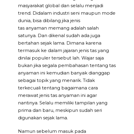
masyarakat global dan selalu menjadi
trend. Didalam industri seni maupun mode
dunia, bisa dibilang jika jenis
tas anyaman memang adalah salah
satunya. Dan dikenal sudah ada juga
bertahan sejak lama. Dimana karena
termasuk ke dalam jajaran jenis tas yang
dinilai populer tersebut lah. Wajar saja
bukan jika segala pembahasan tentang tas
anyaman ini kemudian banyak dianggap
sebagai topik yang menarik. Tidak
terkecuali tentang bagaimana cara
merawat jenis tas anyaman ini agar
nantinya. Selalu memiliki tampilan yang
prima dan baru, meskipun sudah seri
digunakan sejak lama.
Namun sebelum masuk pada