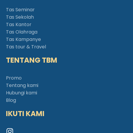
Tas Seminar
Tas Sekolah
Tas Kantor
Tas Olahraga
Tas Kampanye
Tas tour & Travel
TENTANG TBM
Promo
Tentang kami
Hubungi kami
Blog
IKUTI KAMI