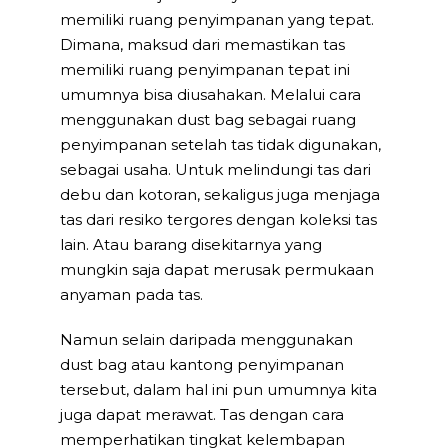
memiliki ruang penyimpanan yang tepat.
Dimana, maksud dari memastikan tas
memiliki ruang penyimpanan tepat ini
umumnya bisa diusahakan. Melalui cara
menggunakan dust bag sebagai ruang
penyimpanan setelah tas tidak digunakan,
sebagai usaha. Untuk melindungi tas dari
debu dan kotoran, sekaligus juga menjaga
tas dari resiko tergores dengan koleksi tas
lain. Atau barang disekitarnya yang
mungkin saja dapat merusak permukaan
anyaman pada tas.
Namun selain daripada menggunakan
dust bag atau kantong penyimpanan
tersebut, dalam hal ini pun umumnya kita
juga dapat merawat. Tas dengan cara
memperhatikan tingkat kelembapan