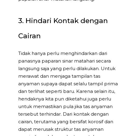
3. Hindari Kontak dengan
Cairan
Tidak hanya perlu menghindarkan dari
panasnya paparan sinar matahari secara
langsung saja yang perlu dilakukan. Untuk
merawat dan menjaga tampilan tas
anyaman supaya dapat selalu tampil prima
dan terlihat seperti baru. Karena selain itu,
hendaknya kita pun diketahui juga perlu
untuk memastikan pula jika tas anyaman
tersebut terhindar. Dari kontak dengan
cairan, terutama yang bersifat korosif dan
dapat merusak struktur tas anyaman