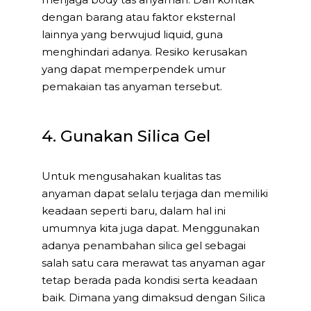
dengan barang atau faktor eksternal
lainnya yang berwujud liquid, guna
menghindari adanya. Resiko kerusakan
yang dapat memperpendek umur
pemakaian tas anyaman tersebut.
4. Gunakan Silica Gel
Untuk mengusahakan kualitas tas
anyaman dapat selalu terjaga dan memiliki
keadaan seperti baru, dalam hal ini
umumnya kita juga dapat. Menggunakan
adanya penambahan silica gel sebagai
salah satu cara merawat tas anyaman agar
tetap berada pada kondisi serta keadaan
baik. Dimana yang dimaksud dengan Silica