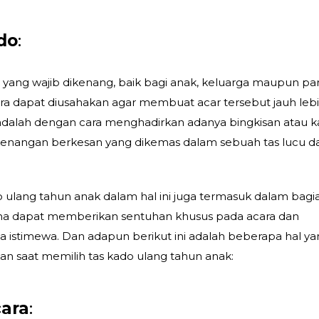
do
:
yang wajib dikenang, baik bagi anak, keluarga maupun pa
a dapat diusahakan agar membuat acar tersebut jauh leb
adalah dengan cara menghadirkan adanya bingkisan atau k
 kenangan berkesan yang dikemas dalam sebuah tas lucu d
o ulang tahun anak dalam hal ini juga termasuk dalam bagi
ena dapat memberikan sentuhan khusus pada acara dan
stimewa. Dan adapun berikut ini adalah beberapa hal ya
kan saat memilih tas kado ulang tahun anak:
cara
: