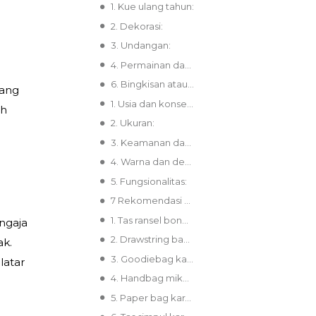
1. Kue ulang tahun:
2. Dekorasi:
3. Undangan:
4. Permainan dan aktivitas seru:
6. Bingkisan atau kado:
Yang
1. Usia dan konsep acara:
eh
2. Ukuran:
3. Keamanan dan kualitas:
4. Warna dan desain:
5. Fungsionalitas:
7 Rekomendasi Tas Anak untuk Kado Ulang Tahun yang Berkesan
1. Tas ransel boneka mini
ngaja
2. Drawstring bag karakter
ak.
3. Goodiebag karakter
latar
4. Handbag mika karakter
5. Paper bag karakter