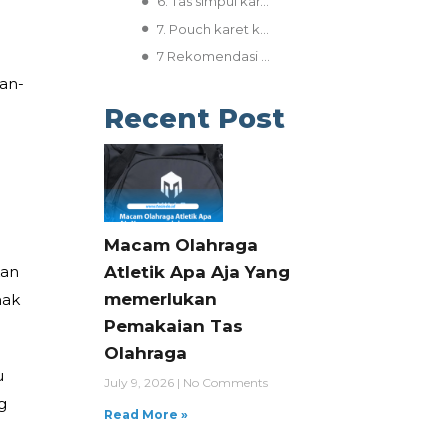
6. Tas simpul karakter
7. Pouch karet karakter
7 Rekomendasi Tas Anak untuk Kado Ulang Tahun yang Berkesan
an-
Recent Post
Macam Olahraga
Atletik Apa Aja Yang
kan
memerlukan
nak
Pemakaian Tas
Olahraga
u
July 9, 2026
No Comments
g
Read More »