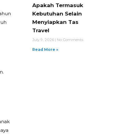
Apakah Termasuk
Kebutuhan Selain
tahun
Menyiapkan Tas
ruh
Travel
July 9, 2026
No Comments
Read More »
n.
anak
haya