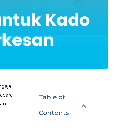
ngaja
 acara
Table of
gan
Contents
a