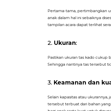
Pertama-tama, pertimbangkan usi
anak dalam hal ini sebaiknya dis
tampilan acara dapat terlihat seras
2.
Ukuran
:
Pastikan ukuran tas kado cukup 
Sehingga nantinya tas tersebut tid
3.
Keamanan dan kua
Selain kapasitas atau ukurannya,
tersebut terbuat dari bahan yang
bagi anak serta kuat untuk digun