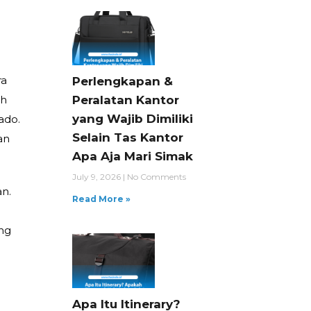
ra
Perlengkapan &
ih
Peralatan Kantor
yang Wajib Dimiliki
ado.
Selain Tas Kantor
an
Apa Aja Mari Simak
July 9, 2026
No Comments
an.
Read More »
ng
Apa Itu Itinerary?