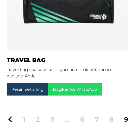
TRAVEL BAG
Travel bag spacious dan nyaman untuk perjalanan
panjang Anda.
Pesan Sekarang
Bagikan Ke WhatsApp
1
2
3
…
6
7
8
9