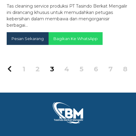
Tas cleaning service produksi PT Tasindo Berkat Mengalir
ini dirancang khusus untuk memudahkan petugas
kebersihan dalam membawa dan mengorganisir
berbagai…
Pesan Sekarang
Bagikan Ke WhatsApp
1
2
3
4
5
6
7
8