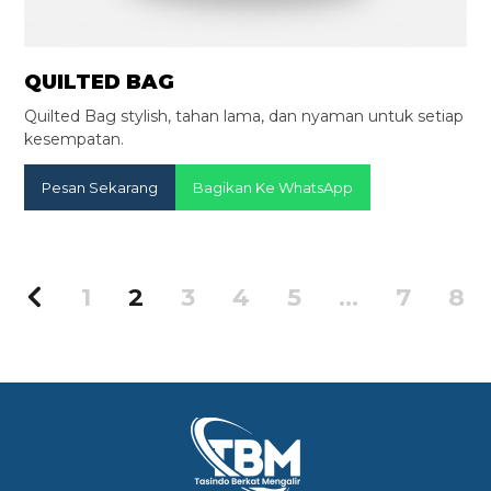
QUILTED BAG
Quilted Bag stylish, tahan lama, dan nyaman untuk setiap
kesempatan.
Pesan Sekarang
Bagikan Ke WhatsApp
1
2
3
4
5
…
7
8