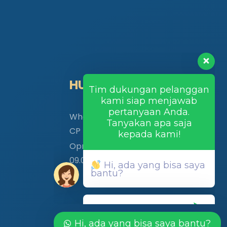
Tim dukungan pelanggan
HUBUNGI KAMI
kami siap menjawab
pertanyaan Anda.
Tanyakan apa saja
Whatsapp :
kepada kami!
CP NOMER :
+62 838-5335-7053
Oprasiona :
Hi, ada yang bisa saya
bantu?
09.00 – 17.00 WIB
Hi, ada yang bisa saya bantu?