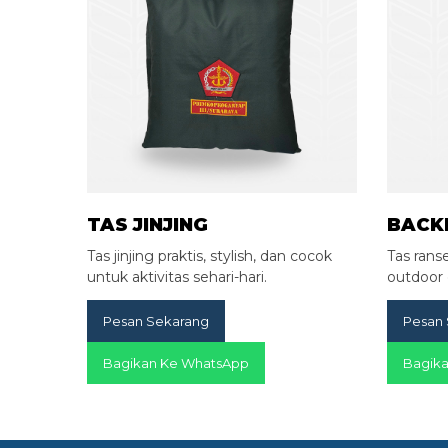
TAS JINJING
BACK
Tas jinjing praktis, stylish, dan cocok
Tas ranse
untuk aktivitas sehari-hari.
outdoor 
Pesan Sekarang
Pesan
Bagikan Ke WhatsApp
Bagik